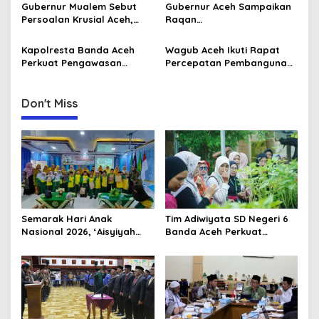
Aceh
Pusat
Gubernur Mualem Sebut
Gubernur Aceh Sampaikan
t
Persoalan Krusial Aceh,
Raqan
i
dari Tambang Ilegal
Pertanggungjawaban
Hingga LGBT
Pelaksanaan APBA 2025 ke
Kapolresta Banda Aceh
Wagub Aceh Ikuti Rapat
o
DPRA
Perkuat Pengawasan
Percepatan Pembangunan
n
Internal Terhadap Personel
Huntap Korban Bencana
Don't Miss
Semarak Hari Anak
Tim Adiwiyata SD Negeri 6
Nasional 2026, ‘Aisyiyah
Banda Aceh Perkuat
Banda Aceh Gelar
Kapasitas Guru SD Melalui
Perlombaan Kreatif di
Kunjungan Lapangan “FOLU
Universitas Ahmad Dahlan
Goes to School”
Aceh