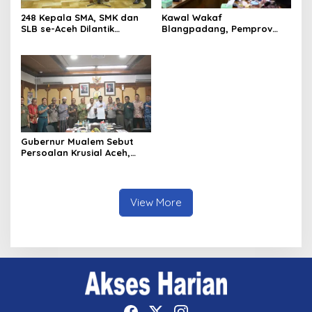
248 Kepala SMA, SMK dan
Kawal Wakaf
SLB se-Aceh Dilantik
Blangpadang, Pemprov
Langsung oleh Gubernur
Aceh dan Ulama Temui BWI
Aceh
Pusat
Gubernur Mualem Sebut
Persoalan Krusial Aceh,
dari Tambang Ilegal
Hingga LGBT
View More