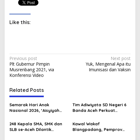
Like this:
P
Previous post
Next post
Plt Gubernur Pimpin
Yuk, Mengenal Apa itu
o
Musrenbang 2021, via
Imunisasi dan Vaksin
s
Konferensi Video
t
Related Posts
n
a
Semarak Hari Anak
Tim Adiwiyata SD Negeri 6
v
Nasional 2026, ‘Aisyiyah
Banda Aceh Perkuat
Banda Aceh Gelar
Kapasitas Guru SD Melalui
i
Perlombaan Kreatif di
Kunjungan Lapangan “FOLU
248 Kepala SMA, SMK dan
Kawal Wakaf
g
Universitas Ahmad Dahlan
Goes to School”
SLB se-Aceh Dilantik
Blangpadang, Pemprov
Aceh
Langsung oleh Gubernur
Aceh dan Ulama Temui BWI
a