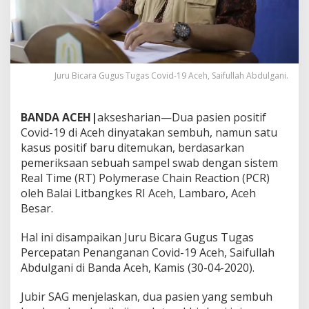
1
9
,
K
A
M
Juru Bicara Gugus Tugas Covid-19 Aceh, Saifullah Abdulgani.
I
S
,
BANDA ACEH|
aksesharian—Dua pasien positif
3
Covid-19 di Aceh dinyatakan sembuh, namun satu
0
-
kasus positif baru ditemukan, berdasarkan
4
pemeriksaan sebuah sampel swab dengan sistem
-
Real Time (RT) Polymerase Chain Reaction (PCR)
2
oleh Balai Litbangkes RI Aceh, Lambaro, Aceh
0
Besar.
2
0
,
Hal ini disampaikan Juru Bicara Gugus Tugas
2
Percepatan Penanganan Covid-19 Aceh, Saifullah
P
Abdulgani di Banda Aceh, Kamis (30-04-2020).
a
s
i
Jubir SAG menjelaskan, dua pasien yang sembuh
e