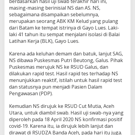
berdasarkan hasil uji swab terakhir hari ini,
n
masing-masing berinisial NS dan AS. NS,
S
sebagaimana disampaikan sebelumnya,
e
merupakan seorang ABK KM Kelud yang pulang
m
b
dari Batam ke tempat istrinya di Gayo Lues. Laki-
u
laki 41 tahun itu sempat menjalani isolasi di Balai
h
Latihan Kerja (BLK), Gayo Lues.
,
1
Karena ada keluhan demam dan batuk, lanjut SAG,
K
a
NS dibawa Puskesmas Putri Beutong, Galus. Pihak
s
Puskesmas merujuk NS ke RSUD Galus, dan
u
dilakukan rapid test. Hasil rapid tes terhadap NS
s
menunjukkan reaktif, istilah untuk hasil rapid test
B
a
dan statusnya pun menjadi Pasien Dalam
r
Pengawasan (PDP).
u
D
Kemudian NS dirujuk ke RSUD Cut Mutia, Aceh
i
Utara, untuk diambil swab. Hasil uji swab-nya yang
t
e
diperoleh pada 18 April 2020 NS konfirmasi positif
m
covid-19. Karena itu, ia dirujuk lebih lanjut dan
u
dirawat di RSUDZA Banda Aceh, pada hari itu juga.
k