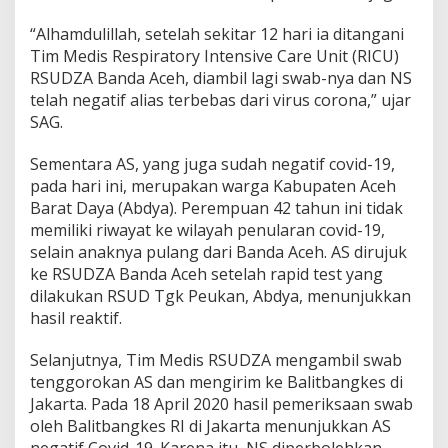
a
“Alhamdulillah, setelah sekitar 12 hari ia ditangani
n
P
Tim Medis Respiratory Intensive Care Unit (RICU)
o
RSUDZA Banda Aceh, diambil lagi swab-nya dan NS
s
telah negatif alias terbebas dari virus corona,” ujar
i
SAG.
t
i
f
Sementara AS, yang juga sudah negatif covid-19,
C
pada hari ini, merupakan warga Kabupaten Aceh
o
Barat Daya (Abdya). Perempuan 42 tahun ini tidak
v
memiliki riwayat ke wilayah penularan covid-19,
i
selain anaknya pulang dari Banda Aceh. AS dirujuk
d
-
ke RSUDZA Banda Aceh setelah rapid test yang
1
dilakukan RSUD Tgk Peukan, Abdya, menunjukkan
9
hasil reaktif.
Selanjutnya, Tim Medis RSUDZA mengambil swab
tenggorokan AS dan mengirim ke Balitbangkes di
Jakarta. Pada 18 April 2020 hasil pemeriksaan swab
oleh Balitbangkes RI di Jakarta menunjukkan AS
negatif Covid-19. Karena itu, NS diperbolehkan