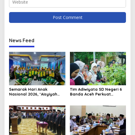
News Feed
Semarak Hari Anak
Tim Adiwiyata SD Negeri 6
Nasional 2026, ‘Aisyiyah
Banda Aceh Perkuat
Banda Aceh Gelar
Kapasitas Guru SD Melalui
Perlombaan Kreatif di
Kunjungan Lapangan “FOLU
Universitas Ahmad Dahlan
Goes to School”
Aceh