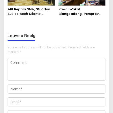
248 Kepala SMA, SMK dan
Kawal Wakaf
SLB se-Aceh Dilantik
Blangpadang, Pemprov
Langsung oleh Gubernur
Aceh dan Ulama Temui BWI
Aceh
Pusat
Leave a Reply
Your email address will not be published.
Required fields are
marked
*