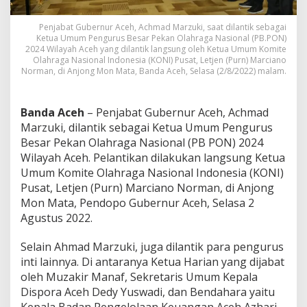
k
S
Penjabat Gubernur Aceh, Achmad Marzuki, saat dilantik sebagai
e
Ketua Umum Pengurus Besar Pekan Olahraga Nasional (PB.PON)
b
2024 Wilayah Aceh yang dilantik langsung oleh Ketua Umum Komite
a
Olahraga Nasional Indonesia (KONI) Pusat, Letjen (Purn) Marciano
g
Norman, di Anjong Mon Mata, Banda Aceh, Selasa (2/8/2022) malam.
a
i
K
Banda Aceh
– Penjabat Gubernur Aceh, Achmad
e
Marzuki, dilantik sebagai Ketua Umum Pengurus
t
Besar Pekan Olahraga Nasional (PB PON) 2024
u
Wilayah Aceh. Pelantikan dilakukan langsung Ketua
a
U
Umum Komite Olahraga Nasional Indonesia (KONI)
m
Pusat, Letjen (Purn) Marciano Norman, di Anjong
u
Mon Mata, Pendopo Gubernur Aceh, Selasa 2
m
Agustus 2022.
P
B
P
Selain Ahmad Marzuki, juga dilantik para pengurus
O
inti lainnya. Di antaranya Ketua Harian yang dijabat
N
oleh Muzakir Manaf, Sekretaris Umum Kepala
2
Dispora Aceh Dedy Yuswadi, dan Bendahara yaitu
0
2