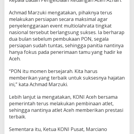
Kepala Badan Pengelolaan Keuangan Aceh Azhari.
4
W
Achmad Marzuki mengatakan, pihaknya terus
i
melakukan persiapan secara maksimal agar
l
penyelenggaraan event multiolahrata tingkat
a
y
nasional tersebut berlangsung sukses. Ia berharap
a
dua bulan sebelum pembukaan PON, segala
h
persiapan sudah tuntas, sehingga panitia nantinya
A
hanya fokus pada penerimaan tamu yang hadir ke
c
Aceh.
e
h
“PON itu momen bersejarah. Kita harus
memberikan yang terbaik untuk suksesnya hajatan
ini,” kata Achmad Marzuki.
Lebih lanjut ia mengatakan, KONI Aceh bersama
pemerintah terus melakukan pembinaan atlet,
sehingga nantinya atlet Aceh memberikan prestasi
terbaik.
Sementara itu, Ketua KONI Pusat, Marciano