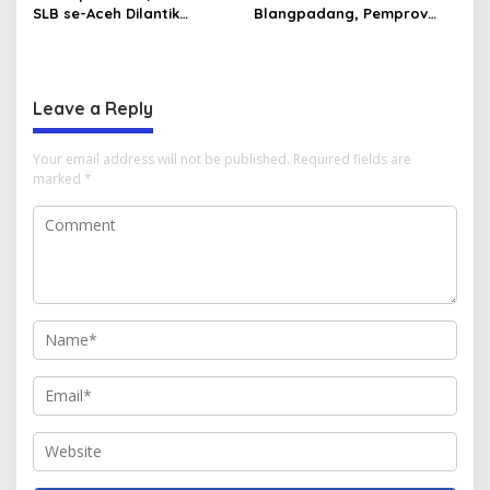
SLB se-Aceh Dilantik
Blangpadang, Pemprov
Langsung oleh Gubernur
Aceh dan Ulama Temui BWI
Aceh
Pusat
Leave a Reply
Your email address will not be published.
Required fields are
marked
*