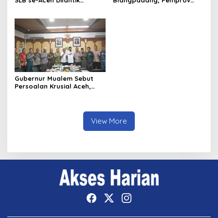
Langsung oleh Gubernur
Aceh dan Ulama Temui BWI
Aceh
Pusat
Gubernur Mualem Sebut
Persoalan Krusial Aceh,
dari Tambang Ilegal
Hingga LGBT
View More