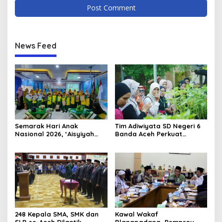
News Feed
Semarak Hari Anak
Tim Adiwiyata SD Negeri 6
Nasional 2026, ‘Aisyiyah
Banda Aceh Perkuat
Banda Aceh Gelar
Kapasitas Guru SD Melalui
Perlombaan Kreatif di
Kunjungan Lapangan “FOLU
Universitas Ahmad Dahlan
Goes to School”
Aceh
248 Kepala SMA, SMK dan
Kawal Wakaf
SLB se-Aceh Dilantik
Blangpadang, Pemprov