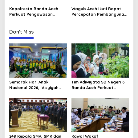
i
dari Tambang Ilegal
Pertanggungjawaban
Hingga LGBT
Pelaksanaan APBA 2025 ke
Kapolresta Banda Aceh
Wagub Aceh Ikuti Rapat
o
DPRA
Perkuat Pengawasan
Percepatan Pembangunan
n
Internal Terhadap Personel
Huntap Korban Bencana
Don't Miss
Semarak Hari Anak
Tim Adiwiyata SD Negeri 6
Nasional 2026, ‘Aisyiyah
Banda Aceh Perkuat
Banda Aceh Gelar
Kapasitas Guru SD Melalui
Perlombaan Kreatif di
Kunjungan Lapangan “FOLU
Universitas Ahmad Dahlan
Goes to School”
Aceh
248 Kepala SMA, SMK dan
Kawal Wakaf