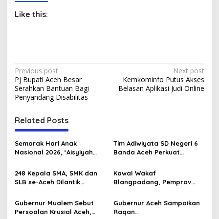
Like this:
P
Previous post
Next post
Pj Bupati Aceh Besar
Kemkominfo Putus Akses
o
Serahkan Bantuan Bagi
Belasan Aplikasi Judi Online
s
Penyandang Disabilitas
t
Related Posts
n
a
Semarak Hari Anak
Tim Adiwiyata SD Negeri 6
v
Nasional 2026, ‘Aisyiyah
Banda Aceh Perkuat
Banda Aceh Gelar
Kapasitas Guru SD Melalui
i
Perlombaan Kreatif di
Kunjungan Lapangan “FOLU
248 Kepala SMA, SMK dan
Kawal Wakaf
g
Universitas Ahmad Dahlan
Goes to School”
SLB se-Aceh Dilantik
Blangpadang, Pemprov
Aceh
Langsung oleh Gubernur
Aceh dan Ulama Temui BWI
a
Aceh
Pusat
Gubernur Mualem Sebut
Gubernur Aceh Sampaikan
t
Persoalan Krusial Aceh,
Raqan