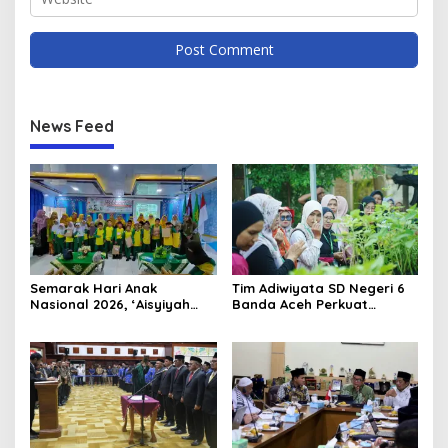
News Feed
Semarak Hari Anak
Tim Adiwiyata SD Negeri 6
Nasional 2026, ‘Aisyiyah
Banda Aceh Perkuat
Banda Aceh Gelar
Kapasitas Guru SD Melalui
Perlombaan Kreatif di
Kunjungan Lapangan “FOLU
Universitas Ahmad Dahlan
Goes to School”
Aceh