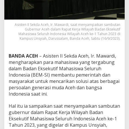
a
s
i
s
w
Asisten II Sekda Aceh, Ir. Mawardi, saat menyampaikan sambutan
Gubernur Aceh dalam Rapat Kerja Wilayah Badan Eksekutif
a
Mahasiswa Seluruh Indonesia Wilayah Aceh ke-1 Tahun 2023 di
B
Kampus Unsyiah, Darussalam, Banda Aceh, Sabtu (16/9/2023).
a
n
t
BANDA ACEH
– Asisten II Sekda Aceh, Ir. Mawardi,
u
P
mengharapkan para mahasiswa yang tergabung
e
dalam Badan Eksekutif Mahasiswa Seluruh
m
Indonesia (BEM-SI) membantu pemerintah dan
e
masyarakat untuk mencarikan solusi atas berbagai
r
i
persoalan generasi muda Aceh dan bangsa
n
Indonesia saat ini.
t
a
Hal itu ia sampaikan saat menyampaikan sambutan
h
gubernur dalam Rapat Kerja Wilayah Badan
J
a
Eksekutif Mahasiswa Seluruh Indonesia Aceh ke-1
g
Tahun 2023, yang digelar di Kampus Unsyiah,
a