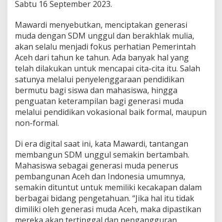
Sabtu 16 September 2023.
G
e
Mawardi menyebutkan, menciptakan generasi
n
e
muda dengan SDM unggul dan berakhlak mulia,
r
akan selalu menjadi fokus perhatian Pemerintah
a
Aceh dari tahun ke tahun. Ada banyak hal yang
s
telah dilakukan untuk mencapai cita-cita itu. Salah
i
satunya melalui penyelenggaraan pendidikan
M
u
bermutu bagi siswa dan mahasiswa, hingga
d
penguatan keterampilan bagi generasi muda
a
melalui pendidikan vokasional baik formal, maupun
A
non-formal.
c
e
h
Di era digital saat ini, kata Mawardi, tantangan
membangun SDM unggul semakin bertambah.
Mahasiswa sebagai generasi muda penerus
pembangunan Aceh dan Indonesia umumnya,
semakin dituntut untuk memiliki kecakapan dalam
berbagai bidang pengetahuan. “Jika hal itu tidak
dimiliki oleh generasi muda Aceh, maka dipastikan
mereka akan tertinggal dan pengangguran