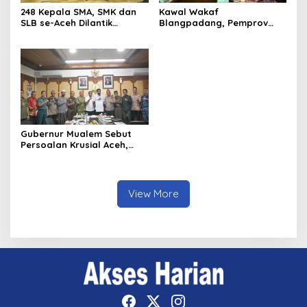
248 Kepala SMA, SMK dan
Kawal Wakaf
SLB se-Aceh Dilantik
Blangpadang, Pemprov
Langsung oleh Gubernur
Aceh dan Ulama Temui BWI
Aceh
Pusat
Gubernur Mualem Sebut
Persoalan Krusial Aceh,
dari Tambang Ilegal
Hingga LGBT
View More