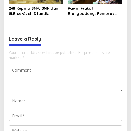
248 Kepala SMA, SMK dan
Kawal Wakaf
SLB se-Aceh Dilantik
Blangpadang, Pemprov
Langsung oleh Gubernur
Aceh dan Ulama Temui BWI
Aceh
Pusat
Leave a Reply
Your email address will not be published.
Required fields are
marked
*