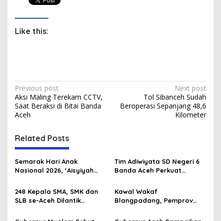
Like this:
P
Previous post
Next post
Aksi Maling Terekam CCTV,
Tol Sibanceh Sudah
o
Saat Beraksi di Bitai Banda
Beroperasi Sepanjang 48,6
s
Aceh
Kilometer
t
Related Posts
n
a
Semarak Hari Anak
Tim Adiwiyata SD Negeri 6
v
Nasional 2026, ‘Aisyiyah
Banda Aceh Perkuat
Banda Aceh Gelar
Kapasitas Guru SD Melalui
i
Perlombaan Kreatif di
Kunjungan Lapangan “FOLU
248 Kepala SMA, SMK dan
Kawal Wakaf
g
Universitas Ahmad Dahlan
Goes to School”
SLB se-Aceh Dilantik
Blangpadang, Pemprov
Aceh
Langsung oleh Gubernur
Aceh dan Ulama Temui BWI
a
Aceh
Pusat