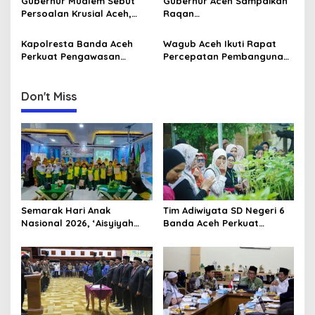
Gubernur Mualem Sebut
Gubernur Aceh Sampaikan
t
Persoalan Krusial Aceh,
Raqan
i
dari Tambang Ilegal
Pertanggungjawaban
Hingga LGBT
Pelaksanaan APBA 2025 ke
Kapolresta Banda Aceh
Wagub Aceh Ikuti Rapat
o
DPRA
Perkuat Pengawasan
Percepatan Pembangunan
n
Internal Terhadap Personel
Huntap Korban Bencana
Don't Miss
Semarak Hari Anak
Tim Adiwiyata SD Negeri 6
Nasional 2026, ‘Aisyiyah
Banda Aceh Perkuat
Banda Aceh Gelar
Kapasitas Guru SD Melalui
Perlombaan Kreatif di
Kunjungan Lapangan “FOLU
Universitas Ahmad Dahlan
Goes to School”
Aceh