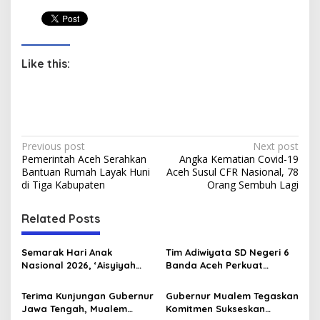
Like this:
P
Previous post
Next post
Pemerintah Aceh Serahkan
Angka Kematian Covid-19
o
Bantuan Rumah Layak Huni
Aceh Susul CFR Nasional, 78
s
di Tiga Kabupaten
Orang Sembuh Lagi
t
Related Posts
n
a
Semarak Hari Anak
Tim Adiwiyata SD Negeri 6
v
Nasional 2026, ‘Aisyiyah
Banda Aceh Perkuat
Banda Aceh Gelar
Kapasitas Guru SD Melalui
i
Perlombaan Kreatif di
Kunjungan Lapangan “FOLU
Terima Kunjungan Gubernur
Gubernur Mualem Tegaskan
g
Universitas Ahmad Dahlan
Goes to School”
Jawa Tengah, Mualem
Komitmen Sukseskan
Aceh