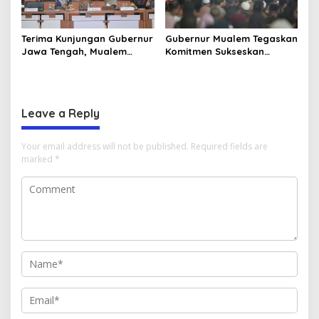
Terima Kunjungan Gubernur
Gubernur Mualem Tegaskan
Jawa Tengah, Mualem
Komitmen Sukseskan
Perkuat Sinergi Antar
Koperasi Desa Merah Putih
Daerah
di Aceh
Leave a Reply
Your email address will not be published.
Required fields are
marked
*