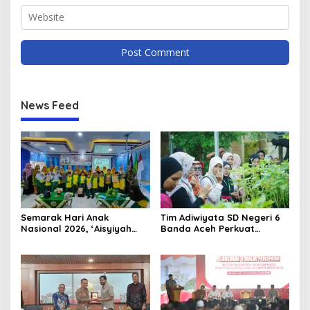
News Feed
Semarak Hari Anak
Tim Adiwiyata SD Negeri 6
Nasional 2026, ‘Aisyiyah
Banda Aceh Perkuat
Banda Aceh Gelar
Kapasitas Guru SD Melalui
Perlombaan Kreatif di
Kunjungan Lapangan “FOLU
Universitas Ahmad Dahlan
Goes to School”
Aceh