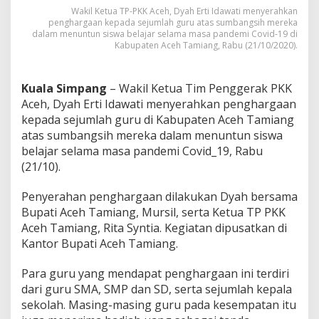
e
Wakil Ketua TP-PKK Aceh, Dyah Erti Idawati menyerahkan
n
penghargaan kepada sejumlah guru atas sumbangsih mereka
dalam menuntun siswa belajar selama masa pandemi Covid-19 di
g
Kabupaten Aceh Tamiang, Rabu (21/10/2020).
h
a
r
g
Kuala Simpang
– Wakil Ketua Tim Penggerak PKK
a
Aceh, Dyah Erti Idawati menyerahkan penghargaan
a
kepada sejumlah guru di Kabupaten Aceh Tamiang
n
atas sumbangsih mereka dalam menuntun siswa
K
belajar selama masa pandemi Covid_19, Rabu
e
p
(21/10).
a
d
Penyerahan penghargaan dilakukan Dyah bersama
a
Bupati Aceh Tamiang, Mursil, serta Ketua TP PKK
G
Aceh Tamiang, Rita Syntia. Kegiatan dipusatkan di
u
r
Kantor Bupati Aceh Tamiang.
u
K
Para guru yang mendapat penghargaan ini terdiri
r
dari guru SMA, SMP dan SD, serta sejumlah kepala
e
sekolah. Masing-masing guru pada kesempatan itu
a
t