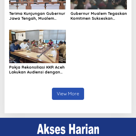
Terima Kunjungan Gubernur
Gubernur Mualem Tegaskan
Jawa Tengah, Mualem
Komitmen Sukseskan
Perkuat Sinergi Antar
Koperasi Desa Merah Putih
Daerah
di Aceh
Pokja Rekonsiliasi KKR Aceh
Lakukan Audiensi dengan
Kepala Dinas Pendidikan
Aceh Bahas Kurikulum
Pendidikan Damai
View More