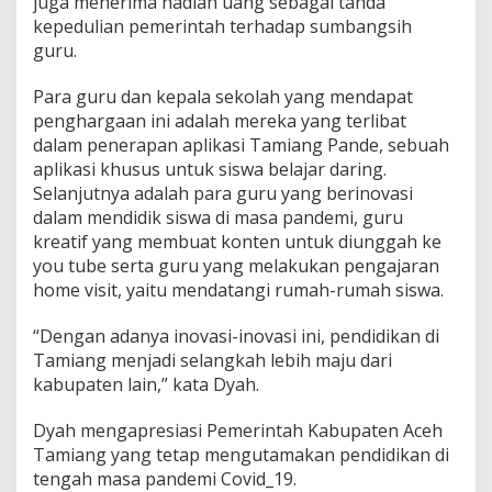
juga menerima hadiah uang sebagai tanda
i
kepedulian pemerintah terhadap sumbangsih
f
guru.
M
a
Para guru dan kepala sekolah yang mendapat
s
a
penghargaan ini adalah mereka yang terlibat
P
dalam penerapan aplikasi Tamiang Pande, sebuah
a
aplikasi khusus untuk siswa belajar daring.
n
Selanjutnya adalah para guru yang berinovasi
d
e
dalam mendidik siswa di masa pandemi, guru
m
kreatif yang membuat konten untuk diunggah ke
i
you tube serta guru yang melakukan pengajaran
home visit, yaitu mendatangi rumah-rumah siswa.
“Dengan adanya inovasi-inovasi ini, pendidikan di
Tamiang menjadi selangkah lebih maju dari
kabupaten lain,” kata Dyah.
Dyah mengapresiasi Pemerintah Kabupaten Aceh
Tamiang yang tetap mengutamakan pendidikan di
tengah masa pandemi Covid_19.