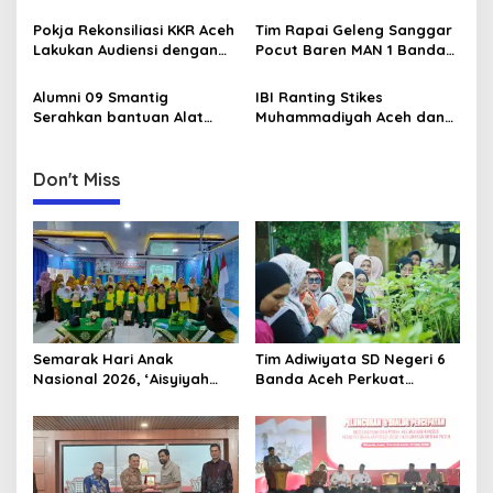
Perkuat Sinergi Antar
Koperasi Desa Merah Putih
a
Daerah
di Aceh
Pokja Rekonsiliasi KKR Aceh
Tim Rapai Geleng Sanggar
t
Lakukan Audiensi dengan
Pocut Baren MAN 1 Banda
i
Kepala Dinas Pendidikan
Aceh Raih Juara 1 di Ajang
Aceh Bahas Kurikulum
Internasional di Malaysia
Alumni 09 Smantig
IBI Ranting Stikes
o
Pendidikan Damai
Serahkan bantuan Alat
Muhammadiyah Aceh dan
n
Rumah Tangga Ke Rumah
IBI PC Kota Banda Aceh
Singgah BFLF
Gelar Kegiatan “Berbagi
Ramadhan” di Panti Asuhan
Don't Miss
Muhammadiyah
Semarak Hari Anak
Tim Adiwiyata SD Negeri 6
Nasional 2026, ‘Aisyiyah
Banda Aceh Perkuat
Banda Aceh Gelar
Kapasitas Guru SD Melalui
Perlombaan Kreatif di
Kunjungan Lapangan “FOLU
Universitas Ahmad Dahlan
Goes to School”
Aceh