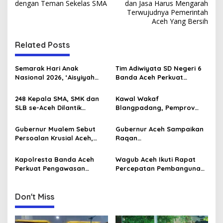
o
dengan Teman Sekelas SMA
dan Jasa Harus Mengarah
s
Terwujudnya Pemerintah
Aceh Yang Bersih
t
n
Related Posts
a
v
Semarak Hari Anak
Tim Adiwiyata SD Negeri 6
Nasional 2026, ‘Aisyiyah
Banda Aceh Perkuat
i
Banda Aceh Gelar
Kapasitas Guru SD Melalui
g
Perlombaan Kreatif di
Kunjungan Lapangan “FOLU
248 Kepala SMA, SMK dan
Kawal Wakaf
Universitas Ahmad Dahlan
Goes to School”
SLB se-Aceh Dilantik
Blangpadang, Pemprov
a
Aceh
Langsung oleh Gubernur
Aceh dan Ulama Temui BWI
t
Aceh
Pusat
Gubernur Mualem Sebut
Gubernur Aceh Sampaikan
i
Persoalan Krusial Aceh,
Raqan
dari Tambang Ilegal
Pertanggungjawaban
o
Hingga LGBT
Pelaksanaan APBA 2025 ke
Kapolresta Banda Aceh
Wagub Aceh Ikuti Rapat
n
DPRA
Perkuat Pengawasan
Percepatan Pembangunan
Internal Terhadap Personel
Huntap Korban Bencana
Don't Miss