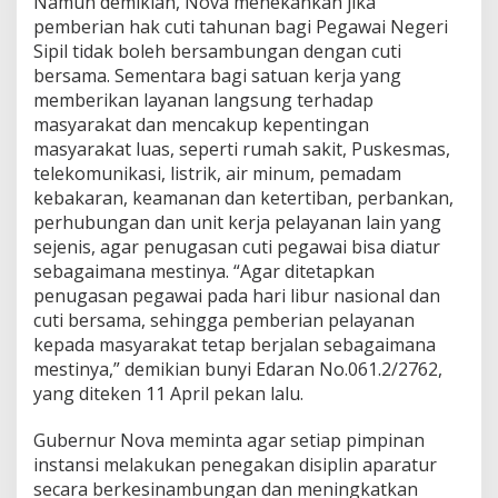
Namun demikian, Nova menekankan jika
t
pemberian hak cuti tahunan bagi Pegawai Negeri
I
Sipil tidak boleh bersambungan dengan cuti
s
bersama. Sementara bagi satuan kerja yang
i
n
memberikan layanan langsung terhadap
y
masyarakat dan mencakup kepentingan
a
masyarakat luas, seperti rumah sakit, Puskesmas,
telekomunikasi, listrik, air minum, pemadam
kebakaran, keamanan dan ketertiban, perbankan,
perhubungan dan unit kerja pelayanan lain yang
sejenis, agar penugasan cuti pegawai bisa diatur
sebagaimana mestinya. “Agar ditetapkan
penugasan pegawai pada hari libur nasional dan
cuti bersama, sehingga pemberian pelayanan
kepada masyarakat tetap berjalan sebagaimana
mestinya,” demikian bunyi Edaran No.061.2/2762,
yang diteken 11 April pekan lalu.
Gubernur Nova meminta agar setiap pimpinan
instansi melakukan penegakan disiplin aparatur
secara berkesinambungan dan meningkatkan