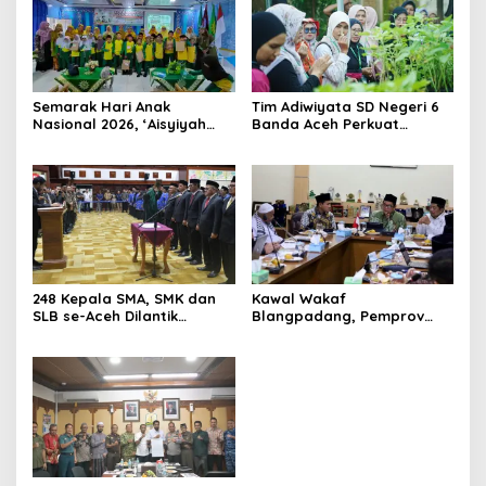
Semarak Hari Anak
Tim Adiwiyata SD Negeri 6
Nasional 2026, ‘Aisyiyah
Banda Aceh Perkuat
Banda Aceh Gelar
Kapasitas Guru SD Melalui
Perlombaan Kreatif di
Kunjungan Lapangan “FOLU
Universitas Ahmad Dahlan
Goes to School”
Aceh
248 Kepala SMA, SMK dan
Kawal Wakaf
SLB se-Aceh Dilantik
Blangpadang, Pemprov
Langsung oleh Gubernur
Aceh dan Ulama Temui BWI
Aceh
Pusat