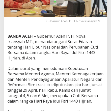
a
r
a
n
L
Gubernur Aceh, Ir. H. Nova Iriansyah MT.,
i
b
u
BANDA ACEH
– Gubernur Aceh Ir. H. Nova
r
Iriansyah MT., menandatangani Surat Edaran
I
tentang Hari Libur Nasional dan Perubahan Cuti
d
Bersama dalam rangka Hari Raya Idul Fitri 1443
u
l
Hijriah, di Aceh.
F
i
Dalam surat yang memedomani Keputusan
t
Bersama Menteri Agama, Menteri Ketenagakerjaan
r
dan Menteri Pendayagunaan Aparatur Negara dan
i
,
Reformasi Birokrasi, itu diputuskan jika hari Jum’at
B
tanggal 29 April, hari Rabu, Kamis dan Jum’at
e
tanggal 4, 5 dan 6 Mei, merupakan Cuti Bersama
r
dalam rangka Hari Raya Idul Fitri 1443 Hijriah.
i
k
u