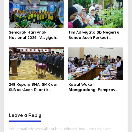
Semarak Hari Anak
Tim Adiwiyata SD Negeri 6
Nasional 2026, ‘Aisyiyah
Banda Aceh Perkuat
Banda Aceh Gelar
Kapasitas Guru SD Melalui
Perlombaan Kreatif di
Kunjungan Lapangan “FOLU
Universitas Ahmad Dahlan
Goes to School”
Aceh
248 Kepala SMA, SMK dan
Kawal Wakaf
SLB se-Aceh Dilantik
Blangpadang, Pemprov
Langsung oleh Gubernur
Aceh dan Ulama Temui BWI
Aceh
Pusat
Leave a Reply
Your email address will not be published.
Required fields are