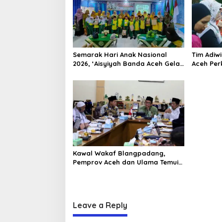
Semarak Hari Anak Nasional
Tim Adiw
2026, ‘Aisyiyah Banda Aceh Gelar
Aceh Per
Perlombaan Kreatif di
Melalui 
Universitas Ahmad Dahlan Aceh
“FOLU Go
Kawal Wakaf Blangpadang,
Pemprov Aceh dan Ulama Temui
BWI Pusat
Leave a Reply