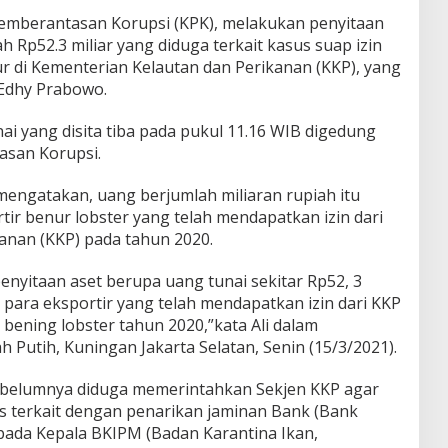
Pemberantasan Korupsi (KPK), melakukan penyitaan
h Rp52.3 miliar yang diduga terkait kasus suap izin
r di Kementerian Kelautan dan Perikanan (KKP), yang
Edhy Prabowo.
nai yang disita tiba pada pukul 11.16 WIB digedung
asan Korupsi.
i mengatakan, uang berjumlah miliaran rupiah itu
rtir benur lobster yang telah mendapatkan izin dari
anan (KKP) pada tahun 2020.
nyitaan aset berupa uang tunai sekitar Rp52, 3
i para eksportir yang telah mendapatkan izin dari KKP
bening lobster tahun 2020,”kata Ali dalam
Putih, Kuningan Jakarta Selatan, Senin (15/3/2021).
ebelumnya diduga memerintahkan Sekjen KKP agar
is terkait dengan penarikan jaminan Bank (Bank
epada Kepala BKIPM (Badan Karantina Ikan,