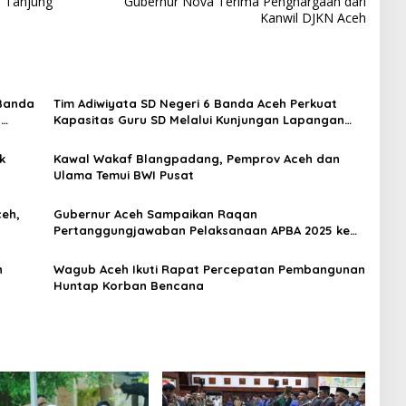
i Tanjung
Gubernur Nova Terima Penghargaan dari
Kanwil DJKN Aceh
 Banda
Tim Adiwiyata SD Negeri 6 Banda Aceh Perkuat
s
Kapasitas Guru SD Melalui Kunjungan Lapangan
“FOLU Goes to School”
k
Kawal Wakaf Blangpadang, Pemprov Aceh dan
Ulama Temui BWI Pusat
ceh,
Gubernur Aceh Sampaikan Raqan
Pertanggungjawaban Pelaksanaan APBA 2025 ke
DPRA
n
Wagub Aceh Ikuti Rapat Percepatan Pembangunan
Huntap Korban Bencana