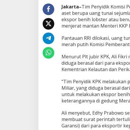
.
Jakarta–
Tim Penyidik Komisi 
3
M
aset berupa uang tunai sejumla
i
ekspor benih lobster atau benu
l
menjerat mantan Menteri KKP 
i
a
Pantauan RRI dilokasi, uang tu
r
merah putih Komisi Pemberant
Menurut Plt jubir KPK, Ali Fikr
diduga berasal dari para ekspo
Kementrian Kelautan dan Perik
“Tim Penyidik KPK melakukan pe
Miliar, yang diduga berasal dar
untuk melakukan ekspor benih 
keterangannya di gedung Merah 
Ali menyebut, Edhy Prabowo s
membuat surat perintah tertul
Garansi) dari para eksportir k