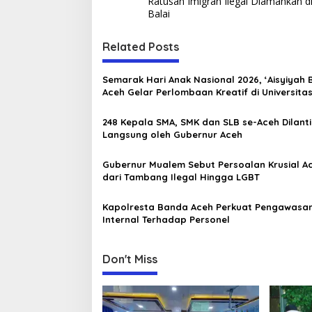
Ratusan Imigran Ilegal Diamankan d
o
Balai
s
t
Related Posts
n
Semarak Hari Anak Nasional 2026, ‘Aisyiyah
a
Aceh Gelar Perlombaan Kreatif di Universita
v
Ahmad Dahlan Aceh
248 Kepala SMA, SMK dan SLB se-Aceh Dilanti
i
Langsung oleh Gubernur Aceh
g
a
Gubernur Mualem Sebut Persoalan Krusial A
dari Tambang Ilegal Hingga LGBT
t
i
Kapolresta Banda Aceh Perkuat Pengawasa
Internal Terhadap Personel
o
n
Don't Miss