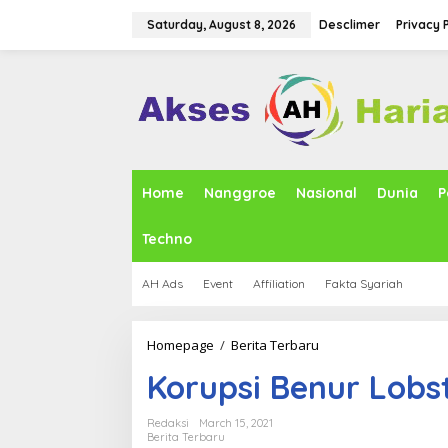
S
k
Saturday, August 8, 2026
Desclimer
Privacy 
i
p
t
o
c
o
n
t
e
Home
Nanggroe
Nasional
Dunia
P
n
t
Techno
AH Ads
Event
Affiliation
Fakta Syariah
Homepage
/
Berita Terbaru
K
o
Korupsi Benur Lobst
r
u
p
Redaksi
March 15, 2021
s
Berita Terbaru