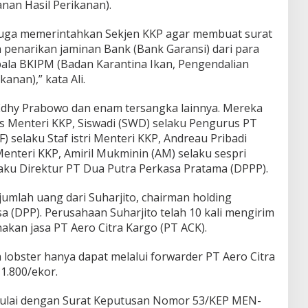
an Hasil Perikanan).
uga memerintahkan Sekjen KKP agar membuat surat
an penarikan jaminan Bank (Bank Garansi) dari para
ala BKIPM (Badan Karantina Ikan, Pengendalian
anan),” kata Ali.
Edhy Prabowo dan enam tersangka lainnya. Mereka
sus Menteri KKP, Siswadi (SWD) selaku Pengurus PT
F) selaku Staf istri Menteri KKP, Andreau Pribadi
enteri KKP, Amiril Mukminin (AM) selaku sespri
elaku Direktur PT Dua Putra Perkasa Pratama (DPPP).
umlah uang dari Suharjito, chairman holding
 (DPP). Perusahaan Suharjito telah 10 kali mengirim
kan jasa PT Aero Citra Kargo (PT ACK).
lobster hanya dapat melalui forwarder PT Aero Citra
1.800/ekor.
mulai dengan Surat Keputusan Nomor 53/KEP MEN-