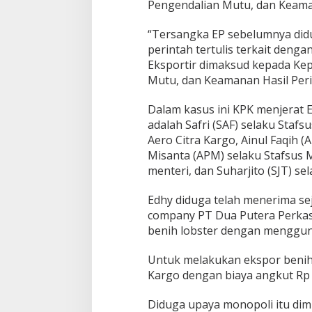
Pengendalian Mutu, dan Keaman
“Tersangka EP sebelumnya did
perintah tertulis terkait deng
Eksportir dimaksud kepada Kep
Mutu, dan Keamanan Hasil Perik
Dalam kasus ini KPK menjerat 
adalah Safri (SAF) selaku Staf
Aero Citra Kargo, Ainul Faqih (A
Misanta (APM) selaku Stafsus M
menteri, dan Suharjito (SJT) s
Edhy diduga telah menerima sej
company PT Dua Putera Perkasa
benih lobster dengan mengguna
Untuk melakukan ekspor benih 
Kargo dengan biaya angkut Rp 
Diduga upaya monopoli itu di