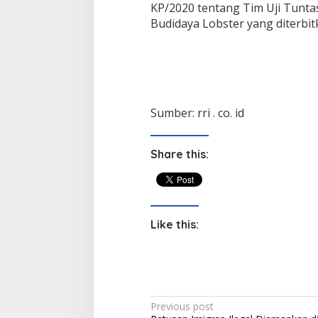
KP/2020 tentang Tim Uji Tuntas
Budidaya Lobster yang diterbit
Sumber: rri . co. id
Share this:
Like this:
P
Previous post