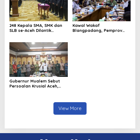
248 Kepala SMA, SMK dan
Kawal Wakaf
SLB se-Aceh Dilantik
Blangpadang, Pemprov
Langsung oleh Gubernur
Aceh dan Ulama Temui BWI
Aceh
Pusat
Gubernur Mualem Sebut
Persoalan Krusial Aceh,
dari Tambang Ilegal
Hingga LGBT
View More