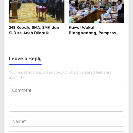
Aceh
248 Kepala SMA, SMK dan
Kawal Wakaf
SLB se-Aceh Dilantik
Blangpadang, Pemprov
Langsung oleh Gubernur
Aceh dan Ulama Temui BWI
Aceh
Pusat
Leave a Reply
Your email address will not be published.
Required fields are
marked
*