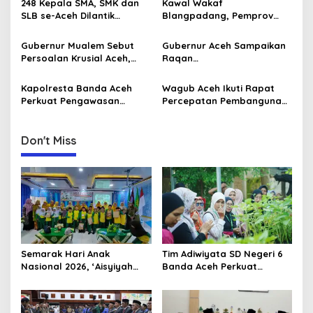
248 Kepala SMA, SMK dan
Kawal Wakaf
g
Universitas Ahmad Dahlan
Goes to School”
SLB se-Aceh Dilantik
Blangpadang, Pemprov
Aceh
Langsung oleh Gubernur
Aceh dan Ulama Temui BWI
a
Aceh
Pusat
Gubernur Mualem Sebut
Gubernur Aceh Sampaikan
t
Persoalan Krusial Aceh,
Raqan
i
dari Tambang Ilegal
Pertanggungjawaban
Hingga LGBT
Pelaksanaan APBA 2025 ke
Kapolresta Banda Aceh
Wagub Aceh Ikuti Rapat
o
DPRA
Perkuat Pengawasan
Percepatan Pembangunan
n
Internal Terhadap Personel
Huntap Korban Bencana
Don't Miss
Semarak Hari Anak
Tim Adiwiyata SD Negeri 6
Nasional 2026, ‘Aisyiyah
Banda Aceh Perkuat
Banda Aceh Gelar
Kapasitas Guru SD Melalui
Perlombaan Kreatif di
Kunjungan Lapangan “FOLU
Universitas Ahmad Dahlan
Goes to School”