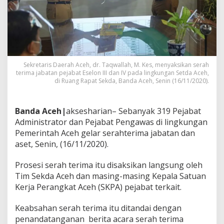
a
t
P
e
m
e
r
Sekretaris Daerah Aceh, dr. Taqwallah, M. Kes, menyaksikan serah
i
terima jabatan pejabat Eselon III dan IV pada lingkungan Setda Aceh,
n
di Ruang Rapat Sekda, Banda Aceh, Senin (16/11/2020).
t
a
h
Banda Aceh|
aksesharian– Sebanyak 319 Pejabat
A
Administrator dan Pejabat Pengawas di lingkungan
c
Pemerintah Aceh gelar serahterima jabatan dan
e
h
aset, Senin, (16/11/2020).
G
e
Prosesi serah terima itu disaksikan langsung oleh
l
Tim Sekda Aceh dan masing-masing Kepala Satuan
a
Kerja Perangkat Aceh (SKPA) pejabat terkait.
r
S
e
Keabsahan serah terima itu ditandai dengan
r
penandatanganan berita acara serah terima
a