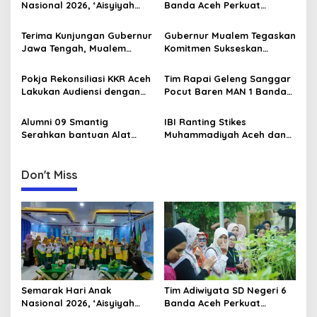
v
Nasional 2026, ‘Aisyiyah
Banda Aceh Perkuat
Banda Aceh Gelar
Kapasitas Guru SD Melalui
i
Perlombaan Kreatif di
Kunjungan Lapangan “FOLU
Terima Kunjungan Gubernur
Gubernur Mualem Tegaskan
g
Universitas Ahmad Dahlan
Goes to School”
Jawa Tengah, Mualem
Komitmen Sukseskan
Aceh
Perkuat Sinergi Antar
Koperasi Desa Merah Putih
a
Daerah
di Aceh
Pokja Rekonsiliasi KKR Aceh
Tim Rapai Geleng Sanggar
t
Lakukan Audiensi dengan
Pocut Baren MAN 1 Banda
i
Kepala Dinas Pendidikan
Aceh Raih Juara 1 di Ajang
Aceh Bahas Kurikulum
Internasional di Malaysia
Alumni 09 Smantig
IBI Ranting Stikes
o
Pendidikan Damai
Serahkan bantuan Alat
Muhammadiyah Aceh dan
n
Rumah Tangga Ke Rumah
IBI PC Kota Banda Aceh
Singgah BFLF
Gelar Kegiatan “Berbagi
Ramadhan” di Panti Asuhan
Don't Miss
Muhammadiyah
Semarak Hari Anak
Tim Adiwiyata SD Negeri 6
Nasional 2026, ‘Aisyiyah
Banda Aceh Perkuat
Banda Aceh Gelar
Kapasitas Guru SD Melalui