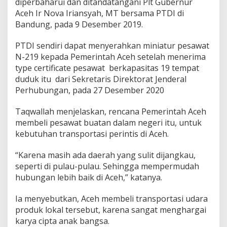
diperbaharui dan ditandatangani Plt Gubernur
T
Aceh Ir Nova Iriansyah, MT bersama PTDI di
D
Bandung, pada 9 Desember 2019.
i
r
g
PTDI sendiri dapat menyerahkan miniatur pesawat
a
N-219 kepada Pemerintah Aceh setelah menerima
n
type certificate pesawat berkapasitas 19 tempat
t
duduk itu dari Sekretaris Direktorat Jenderal
a
Perhubungan, pada 27 Desember 2020
r
a
I
Taqwallah menjelaskan, rencana Pemerintah Aceh
n
membeli pesawat buatan dalam negeri itu, untuk
d
kebutuhan transportasi perintis di Aceh.
o
n
e
“Karena masih ada daerah yang sulit dijangkau,
s
seperti di pulau-pulau. Sehingga mempermudah
i
hubungan lebih baik di Aceh,” katanya.
a
Ia menyebutkan, Aceh membeli transportasi udara
produk lokal tersebut, karena sangat menghargai
karya cipta anak bangsa.