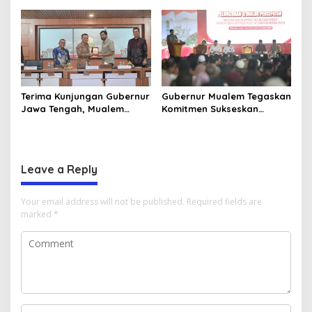
Perlombaan Kreatif di
Kunjungan Lapangan “FOLU
Universitas Ahmad Dahlan
Goes to School”
Aceh
Terima Kunjungan Gubernur
Gubernur Mualem Tegaskan
Jawa Tengah, Mualem
Komitmen Sukseskan
Perkuat Sinergi Antar
Koperasi Desa Merah Putih
Daerah
di Aceh
Leave a Reply
Your email address will not be published.
Required fields are
marked
*