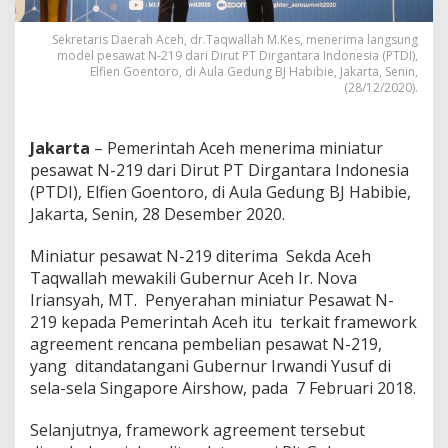
M
i
Sekretaris Daerah Aceh, dr.Taqwallah M.Kes, menerima langsung
n
model pesawat N-219 dari Dirut PT Dirgantara Indonesia (PTDI),
i
Elfien Goentoro, di Aula Gedung BJ Habibie, Jakarta, Senin,
a
(28/12/2020).
t
u
r
Jakarta
– Pemerintah Aceh menerima miniatur
P
pesawat N-219 dari Dirut PT Dirgantara Indonesia
e
(PTDI), Elfien Goentoro, di Aula Gedung BJ Habibie,
s
a
Jakarta, Senin, 28 Desember 2020.
w
a
Miniatur pesawat N-219 diterima Sekda Aceh
t
Taqwallah mewakili Gubernur Aceh Ir. Nova
N
Iriansyah, MT. Penyerahan miniatur Pesawat N-
-
2
219 kepada Pemerintah Aceh itu terkait framework
1
agreement rencana pembelian pesawat N-219,
9
yang ditandatangani Gubernur Irwandi Yusuf di
d
sela-sela Singapore Airshow, pada 7 Februari 2018.
a
r
i
Selanjutnya, framework agreement tersebut
P