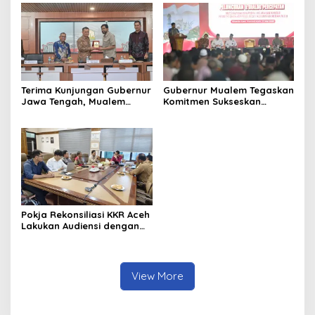
Universitas Ahmad Dahlan
Goes to School”
Aceh
Terima Kunjungan Gubernur
Gubernur Mualem Tegaskan
Jawa Tengah, Mualem
Komitmen Sukseskan
Perkuat Sinergi Antar
Koperasi Desa Merah Putih
Daerah
di Aceh
Pokja Rekonsiliasi KKR Aceh
Lakukan Audiensi dengan
Kepala Dinas Pendidikan
Aceh Bahas Kurikulum
Pendidikan Damai
View More