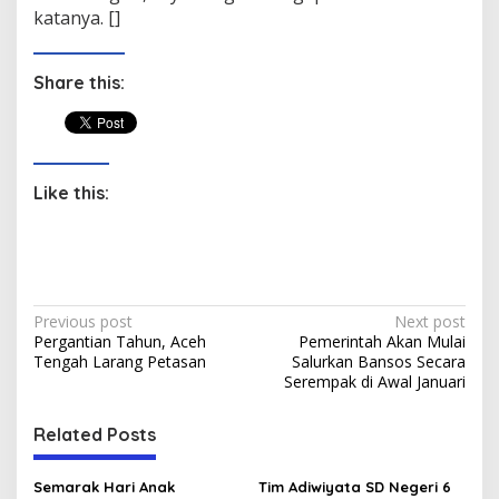
katanya. []
Share this:
Like this:
P
Previous post
Next post
Pergantian Tahun, Aceh
Pemerintah Akan Mulai
o
Tengah Larang Petasan
Salurkan Bansos Secara
s
Serempak di Awal Januari
t
Related Posts
n
a
Semarak Hari Anak
Tim Adiwiyata SD Negeri 6