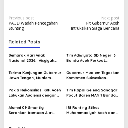
P
Previous post
Next post
PAUD Wadah Pencegahan
Plt Gubernur Aceh
o
Stunting
Intruksikan Siaga Bencana
s
t
Related Posts
n
Semarak Hari Anak
Tim Adiwiyata SD Negeri 6
a
Nasional 2026, ‘Aisyiyah
Banda Aceh Perkuat
v
Banda Aceh Gelar
Kapasitas Guru SD Melalui
Perlombaan Kreatif di
Kunjungan Lapangan “FOLU
Terima Kunjungan Gubernur
Gubernur Mualem Tegaskan
i
Universitas Ahmad Dahlan
Goes to School”
Jawa Tengah, Mualem
Komitmen Sukseskan
g
Aceh
Perkuat Sinergi Antar
Koperasi Desa Merah Putih
Daerah
di Aceh
a
Pokja Rekonsiliasi KKR Aceh
Tim Rapai Geleng Sanggar
Lakukan Audiensi dengan
Pocut Baren MAN 1 Banda
t
Kepala Dinas Pendidikan
Aceh Raih Juara 1 di Ajang
i
Aceh Bahas Kurikulum
Internasional di Malaysia
Alumni 09 Smantig
IBI Ranting Stikes
Pendidikan Damai
Serahkan bantuan Alat
Muhammadiyah Aceh dan
o
Rumah Tangga Ke Rumah
IBI PC Kota Banda Aceh
n
Singgah BFLF
Gelar Kegiatan “Berbagi
Ramadhan” di Panti Asuhan