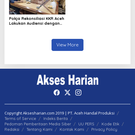
Pokja Rekonsiliasi KKR Aceh
Lakukan Audiensi dengan
Kepala Dinas Pendidikan
Aceh Bahas Kurikulum
Pendidikan Damai
View More
Copyright Aksesharian.com 2019 | PT. Aceh Handal Produksi
Terms of Service
Indeks Berita
Pedoman Pemberitaan Media Siber
UU PERS
Kode Etik
Redaksi
Tentang Kami
Kontak Kami
Privacy Policy