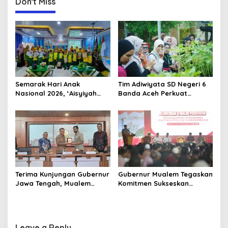
Don't Miss
Muhammadiyah
Semarak Hari Anak
Tim Adiwiyata SD Negeri 6
Nasional 2026, ‘Aisyiyah
Banda Aceh Perkuat
Banda Aceh Gelar
Kapasitas Guru SD Melalui
Perlombaan Kreatif di
Kunjungan Lapangan “FOLU
Universitas Ahmad Dahlan
Goes to School”
Aceh
Terima Kunjungan Gubernur
Gubernur Mualem Tegaskan
Jawa Tengah, Mualem
Komitmen Sukseskan
Perkuat Sinergi Antar
Koperasi Desa Merah Putih
Daerah
di Aceh
Leave a Reply