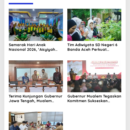
Semarak Hari Anak
Tim Adiwiyata SD Negeri 6
Nasional 2026, ‘Aisyiyah
Banda Aceh Perkuat
Banda Aceh Gelar
Kapasitas Guru SD Melalui
Perlombaan Kreatif di
Kunjungan Lapangan “FOLU
Universitas Ahmad Dahlan
Goes to School”
Aceh
Terima Kunjungan Gubernur
Gubernur Mualem Tegaskan
Jawa Tengah, Mualem
Komitmen Sukseskan
Perkuat Sinergi Antar
Koperasi Desa Merah Putih
Daerah
di Aceh