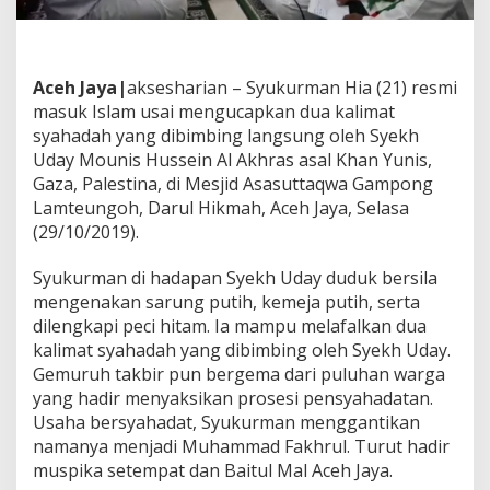
D
i
b
i
Aceh Jaya|
aksesharian – Syukurman Hia (21) resmi
m
masuk Islam usai mengucapkan dua kalimat
b
i
syahadah yang dibimbing langsung oleh Syekh
n
Uday Mounis Hussein Al Akhras asal Khan Yunis,
g
Gaza, Palestina, di Mesjid Asasuttaqwa Gampong
S
Lamteungoh, Darul Hikmah, Aceh Jaya, Selasa
y
(29/10/2019).
e
k
h
Syukurman di hadapan Syekh Uday duduk bersila
P
mengenakan sarung putih, kemeja putih, serta
a
dilengkapi peci hitam. Ia mampu melafalkan dua
l
kalimat syahadah yang dibimbing oleh Syekh Uday.
e
s
Gemuruh takbir pun bergema dari puluhan warga
t
yang hadir menyaksikan prosesi pensyahadatan.
i
Usaha bersyahadat, Syukurman menggantikan
n
namanya menjadi Muhammad Fakhrul. Turut hadir
a
muspika setempat dan Baitul Mal Aceh Jaya.