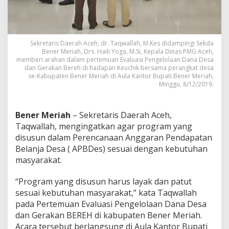
r
u
s
S
e
Sekretaris Daerah Aceh, dr. Taqwallah, M.Kes didampingi Sekda
Bener Meriah, Drs. Haili Yoga, M.Si, Kepala Dinas PMG Aceh,
s
memberi arahan dalam pertemuan Evaluasi Pengelolaan Dana Desa
u
dan Gerakan Bereh di hadapan Keuchik bersama perangkat desa
a
se-Kabupaten Bener Meriah di Aula Kantor Bupati Bener Meriah,
i
Minggu, 8/12/2019.
K
e
b
Bener Meriah
– Sekretaris Daerah Aceh,
u
Taqwallah, mengingatkan agar program yang
t
u
disusun dalam Perencanaan Anggaran Pendapatan
h
Belanja Desa ( APBDes) sesuai dengan kebutuhan
a
masyarakat.
n
M
“Program yang disusun harus layak dan patut
a
s
sesuai kebutuhan masyarakat,” kata Taqwallah
y
pada Pertemuan Evaluasi Pengelolaan Dana Desa
a
dan Gerakan BEREH di kabupaten Bener Meriah.
r
Acara tersebut berlangsung di Aula Kantor Bupati
a