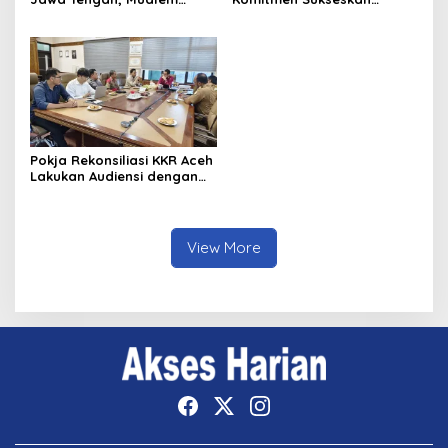
Perkuat Sinergi Antar
Koperasi Desa Merah Putih
Daerah
di Aceh
Pokja Rekonsiliasi KKR Aceh
Lakukan Audiensi dengan
Kepala Dinas Pendidikan
Aceh Bahas Kurikulum
Pendidikan Damai
View More