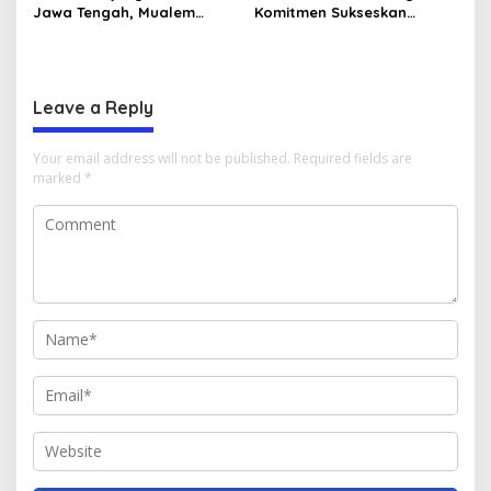
Jawa Tengah, Mualem
Komitmen Sukseskan
Perkuat Sinergi Antar
Koperasi Desa Merah Putih
Daerah
di Aceh
Leave a Reply
Your email address will not be published.
Required fields are
marked
*