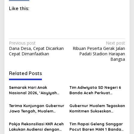
Like this:
P
Previous post
Next post
Dana Desa, Cepat Dicairkan
Ribuan Peserta Gerak Jalan
o
Cepat Dimanfaatkan
Padati Stadion Harapan
s
Bangsa
t
Related Posts
n
a
Semarak Hari Anak
Tim Adiwiyata SD Negeri 6
v
Nasional 2026, ‘Aisyiyah
Banda Aceh Perkuat
Banda Aceh Gelar
Kapasitas Guru SD Melalui
i
Perlombaan Kreatif di
Kunjungan Lapangan “FOLU
Terima Kunjungan Gubernur
Gubernur Mualem Tegaskan
g
Universitas Ahmad Dahlan
Goes to School”
Jawa Tengah, Mualem
Komitmen Sukseskan
Aceh
Perkuat Sinergi Antar
Koperasi Desa Merah Putih
a
Daerah
di Aceh
Pokja Rekonsiliasi KKR Aceh
Tim Rapai Geleng Sanggar
t
Lakukan Audiensi dengan
Pocut Baren MAN 1 Banda