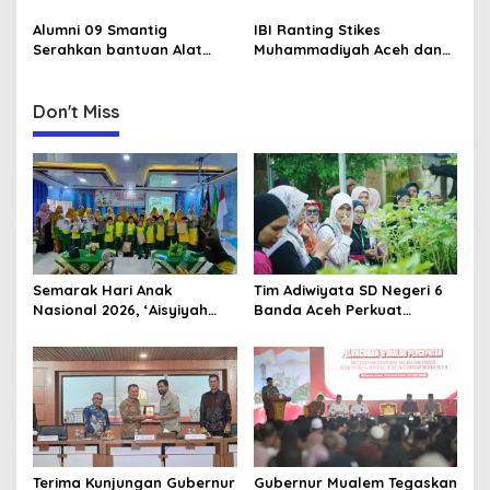
i
Kepala Dinas Pendidikan
Aceh Raih Juara 1 di Ajang
Aceh Bahas Kurikulum
Internasional di Malaysia
Alumni 09 Smantig
IBI Ranting Stikes
o
Pendidikan Damai
Serahkan bantuan Alat
Muhammadiyah Aceh dan
n
Rumah Tangga Ke Rumah
IBI PC Kota Banda Aceh
Singgah BFLF
Gelar Kegiatan “Berbagi
Ramadhan” di Panti Asuhan
Don't Miss
Muhammadiyah
Semarak Hari Anak
Tim Adiwiyata SD Negeri 6
Nasional 2026, ‘Aisyiyah
Banda Aceh Perkuat
Banda Aceh Gelar
Kapasitas Guru SD Melalui
Perlombaan Kreatif di
Kunjungan Lapangan “FOLU
Universitas Ahmad Dahlan
Goes to School”
Aceh
Terima Kunjungan Gubernur
Gubernur Mualem Tegaskan