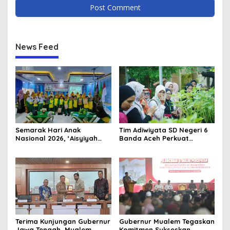
News Feed
Semarak Hari Anak
Tim Adiwiyata SD Negeri 6
Nasional 2026, ‘Aisyiyah
Banda Aceh Perkuat
Banda Aceh Gelar
Kapasitas Guru SD Melalui
Perlombaan Kreatif di
Kunjungan Lapangan “FOLU
Universitas Ahmad Dahlan
Goes to School”
Aceh
Terima Kunjungan Gubernur
Gubernur Mualem Tegaskan
Jawa Tengah, Mualem
Komitmen Sukseskan