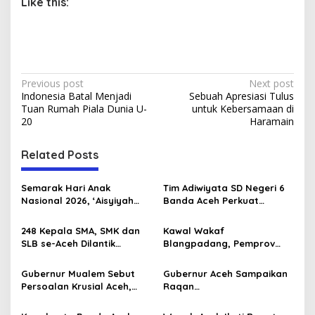
Like this:
P
Previous post
Next post
Indonesia Batal Menjadi
Sebuah Apresiasi Tulus
o
Tuan Rumah Piala Dunia U-
untuk Kebersamaan di
s
20
Haramain
t
Related Posts
n
a
Semarak Hari Anak
Tim Adiwiyata SD Negeri 6
v
Nasional 2026, ‘Aisyiyah
Banda Aceh Perkuat
Banda Aceh Gelar
Kapasitas Guru SD Melalui
i
Perlombaan Kreatif di
Kunjungan Lapangan “FOLU
248 Kepala SMA, SMK dan
Kawal Wakaf
g
Universitas Ahmad Dahlan
Goes to School”
SLB se-Aceh Dilantik
Blangpadang, Pemprov
Aceh
Langsung oleh Gubernur
Aceh dan Ulama Temui BWI
a
Aceh
Pusat
Gubernur Mualem Sebut
Gubernur Aceh Sampaikan
t
Persoalan Krusial Aceh,
Raqan
i
dari Tambang Ilegal
Pertanggungjawaban
Hingga LGBT
Pelaksanaan APBA 2025 ke