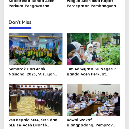
Kapolresta Banda Aceh
Wagub Aceh Ikuti Rapat
o
DPRA
Perkuat Pengawasan
Percepatan Pembangunan
n
Internal Terhadap Personel
Huntap Korban Bencana
Don't Miss
Semarak Hari Anak
Tim Adiwiyata SD Negeri 6
Nasional 2026, ‘Aisyiyah
Banda Aceh Perkuat
Banda Aceh Gelar
Kapasitas Guru SD Melalui
Perlombaan Kreatif di
Kunjungan Lapangan “FOLU
Universitas Ahmad Dahlan
Goes to School”
Aceh
248 Kepala SMA, SMK dan
Kawal Wakaf
SLB se-Aceh Dilantik
Blangpadang, Pemprov