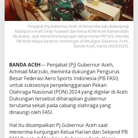
I
D
u
k
u
Penjabat (Pj) Gubernur Aceh, Achmad Marzuki didampingi
Kadispora Aceh Dedy Yuswadi dan Ketua KONI Aceh Kamaruddin
n
Abubakar, saat menerima kunjungan Ketua Harian PB FASI, Marsda
g
TNI Andi Wijaya beserta rombongan di Meuligoe Gubernur Aceh,
P
Banda Aceh, Kamis (30/3/2023).
O
N
2
BANDA ACEH
— Penjabat (Pj) Gubernur Aceh,
0
2
Achmad Marzuki, meminta dukungan Pengurus
4
Besar Federasi Aero Sports Indonesia (PB FASI)
d
untuk suksesnya penyelenggaraan Pekan
i
Olahraga Nasional (PON) 2024 yang digelar di Aceh.
A
Dukungan tersebut diharapkan gubernur
c
e
terutama sekali pada cabang olahraga yang
h
dinaungi oleh FASI.
Hal itu disampaikan Pj Gubernur Aceh saat
menerima kunjungan Ketua Harian dan Sekjend PB