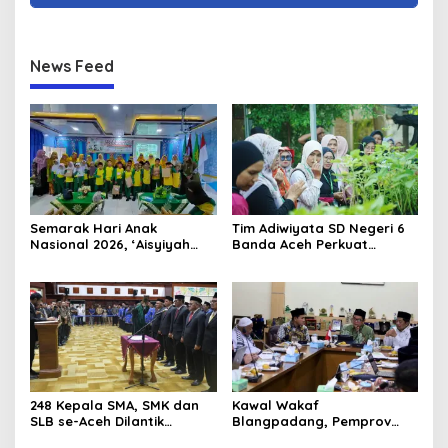
News Feed
Semarak Hari Anak
Tim Adiwiyata SD Negeri 6
Nasional 2026, ‘Aisyiyah
Banda Aceh Perkuat
Banda Aceh Gelar
Kapasitas Guru SD Melalui
Perlombaan Kreatif di
Kunjungan Lapangan “FOLU
Universitas Ahmad Dahlan
Goes to School”
Aceh
248 Kepala SMA, SMK dan
Kawal Wakaf
SLB se-Aceh Dilantik
Blangpadang, Pemprov
Langsung oleh Gubernur
Aceh dan Ulama Temui BWI