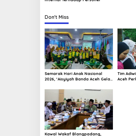
n
Don't Miss
Semarak Hari Anak Nasional
Tim Adiw
2026, ‘Aisyiyah Banda Aceh Gelar
Aceh Per
Perlombaan Kreatif di
Melalui 
Universitas Ahmad Dahlan Aceh
“FOLU Go
Kawal Wakaf Blangpadang,