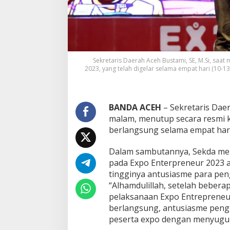
0
2
3
,
N
i
l
Sekretaris Daerah Aceh Bustami, SE, M.Si, sa
a
2023, yang telah digelar selama empat hari (10-1
i
T
r
a
BANDA ACEH
– Sekretaris Dae
n
malam, menutup secara resmi k
s
berlangsung selama empat hari
a
k
Dalam sambutannya, Sekda men
s
i
pada Expo Enterpreneur 2023 
C
tingginya antusiasme para pen
a
“Alhamdulillah, setelah beberap
p
pelaksanaan Expo Entrepreneur 
a
i
berlangsung, antusiasme pengu
R
peserta expo dengan menyuguhk
p