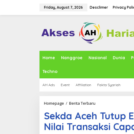
S
k
Friday, August 7, 2026
Desclimer
Privacy Poli
i
p
t
o
c
o
n
t
e
Home
Nanggroe
Nasional
Dunia
P
n
t
Techno
AH Ads
Event
Affiliation
Fakta Syariah
Homepage
/
Berita Terbaru
S
e
Sekda Aceh Tutup E
k
d
Nilai Transaksi Capa
a
A