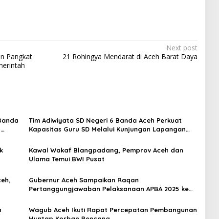
Next post
an Pangkat
21 Rohingya Mendarat di Aceh Barat Daya
merintah
 Banda
Tim Adiwiyata SD Negeri 6 Banda Aceh Perkuat
s
Kapasitas Guru SD Melalui Kunjungan Lapangan
“FOLU Goes to School”
k
Kawal Wakaf Blangpadang, Pemprov Aceh dan
Ulama Temui BWI Pusat
ceh,
Gubernur Aceh Sampaikan Raqan
Pertanggungjawaban Pelaksanaan APBA 2025 ke
DPRA
n
Wagub Aceh Ikuti Rapat Percepatan Pembangunan
Huntap Korban Bencana