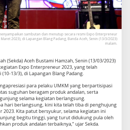
at menyampaikan sambutan dan menutup secara resmi Expo Enterpreneur
3 Maret 2023), di Lapangan Blang Padang, Banda Aceh, Senin (13/3/2023)
malam.
rah (Sekda) Aceh Bustami Hamzah, Senin (13/03/2023)
egiatan Expo Enterpreneur 2023, yang telah
 (10-13/3), di Lapangan Blang Padang.
gapresiasi para pelaku UMKM yang berpartisipasi
atas suguhan beragam produk andalan, serta
gunjung selama kegiatan berlangsung.
a hari berlangsung, kini kita telah tiba di penghujung
2023. Kita patut bersyukur, selama kegiatan ini
njung begitu tinggi, yang turut didukung pula oleh
an produk andalan terbaiknya,” ujar Sekda.