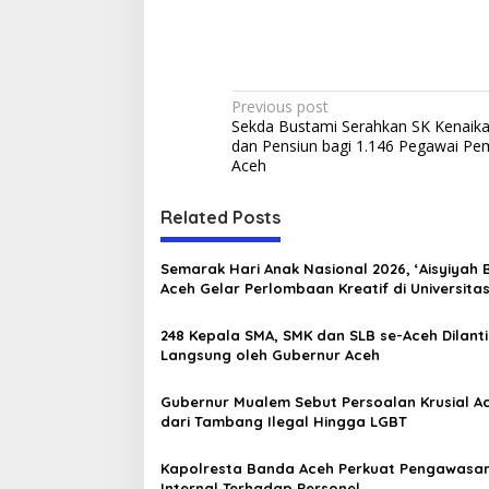
P
Previous post
Sekda Bustami Serahkan SK Kenaik
o
dan Pensiun bagi 1.146 Pegawai Pe
s
Aceh
t
Related Posts
n
a
Semarak Hari Anak Nasional 2026, ‘Aisyiyah
v
Aceh Gelar Perlombaan Kreatif di Universita
Ahmad Dahlan Aceh
i
248 Kepala SMA, SMK dan SLB se-Aceh Dilanti
g
Langsung oleh Gubernur Aceh
a
Gubernur Mualem Sebut Persoalan Krusial A
t
dari Tambang Ilegal Hingga LGBT
i
Kapolresta Banda Aceh Perkuat Pengawasa
o
Internal Terhadap Personel