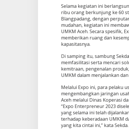
3
Selama kegiatan ini berlangsun
M
ribu orang berkunjung ke 60 s
i
l
Blangpadang, dengan perputara
i
mudahan, kegiatan ini memba
a
UMKM Aceh. Secara spesifik, E
r
memberikan ruang dan kesem
kapasitasnya.
Di samping itu, sambung Sekd
memfasilitasi serta mencari so
kemitraan, pengenalan produk,
UMKM dalam menjalankan dan
Melalui Expo ini, para pelaku
mengembangkan jaringan usaha
Aceh melalui Dinas Koperasi d
“Expo Enterpreneur 2023 dis
yang selama ini telah dijalanka
terhadap keberadaan UMKM da
yang kita cintai ini,” kata Sekda.