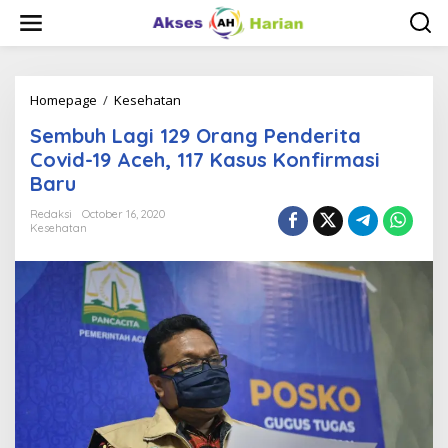
S
k
i
p
t
o
Homepage
/
Kesehatan
S
c
e
Sembuh Lagi 129 Orang Penderita
o
m
n
b
Covid-19 Aceh, 117 Kasus Konfirmasi
t
u
Baru
e
h
n
L
Redaksi
October 16, 2020
t
a
Kesehatan
g
i
1
2
9
O
r
a
n
g
P
e