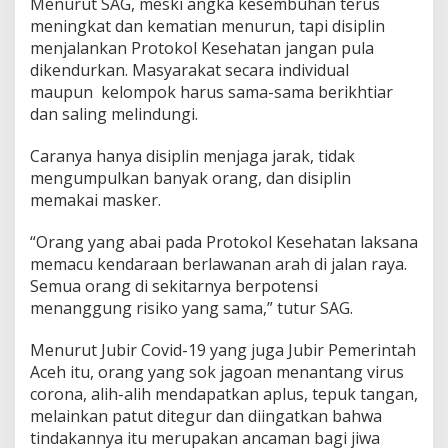
Menurut SAG, meski angka kesembuhan terus
s
meningkat dan kematian menurun, tapi disiplin
u
menjalankan Protokol Kesehatan jangan pula
s
dikendurkan. Masyarakat secara individual
K
o
maupun kelompok harus sama-sama berikhtiar
n
dan saling melindungi.
f
i
Caranya hanya disiplin menjaga jarak, tidak
r
mengumpulkan banyak orang, dan disiplin
m
a
memakai masker.
s
i
“Orang yang abai pada Protokol Kesehatan laksana
B
memacu kendaraan berlawanan arah di jalan raya.
a
Semua orang di sekitarnya berpotensi
r
u
menanggung risiko yang sama,” tutur SAG.
Menurut Jubir Covid-19 yang juga Jubir Pemerintah
Aceh itu, orang yang sok jagoan menantang virus
corona, alih-alih mendapatkan aplus, tepuk tangan,
melainkan patut ditegur dan diingatkan bahwa
tindakannya itu merupakan ancaman bagi jiwa