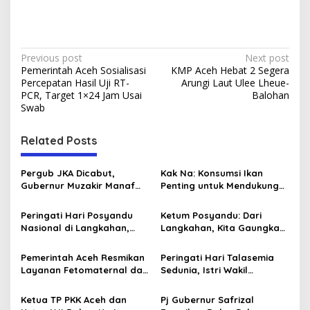
P
Previous post
Next post
Pemerintah Aceh Sosialisasi
KMP Aceh Hebat 2 Segera
o
Percepatan Hasil Uji RT-
Arungi Laut Ulee Lheue-
s
PCR, Target 1×24 Jam Usai
Balohan
Swab
t
n
Related Posts
a
v
Pergub JKA Dicabut,
Kak Na: Konsumsi Ikan
Gubernur Muzakir Manaf
Penting untuk Mendukung
i
Imbau Rakyat Aceh
Tumbuh Kembang Otak
g
Berobat Seperti Biasa
Anak
Peringati Hari Posyandu
Ketum Posyandu: Dari
Nasional di Langkahan,
Langkahan, Kita Gaungkan
a
Ketum Posyandu Sosialisasi
Hari Posyandu ke Seluruh
t
6 SPM
Indonesia
Pemerintah Aceh Resmikan
Peringati Hari Talasemia
i
Layanan Fetomaternal dan
Sedunia, Istri Wakil
Rehabilitasi Anak
Gubernur Aceh Santuni
o
Berkebutuhan Khusus di
Pasien Talasemia di
Ketua TP PKK Aceh dan
Pj Gubernur Safrizal
RSIA
RSUDZA