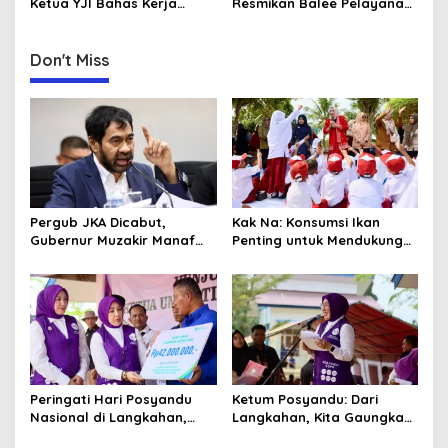
n
Ketua YJI Bahas Kerja
Resmikan Balee Pelayanan
Sama untuk Tingkatkan
Intensive Psikiatri di RSJ
Kesehatan Jantung Remaja
Aceh
dan Perempuan
Don't Miss
Pergub JKA Dicabut,
Kak Na: Konsumsi Ikan
Gubernur Muzakir Manaf
Penting untuk Mendukung
Imbau Rakyat Aceh
Tumbuh Kembang Otak
Berobat Seperti Biasa
Anak
Peringati Hari Posyandu
Ketum Posyandu: Dari
Nasional di Langkahan,
Langkahan, Kita Gaungkan
Ketum Posyandu Sosialisasi
Hari Posyandu ke Seluruh