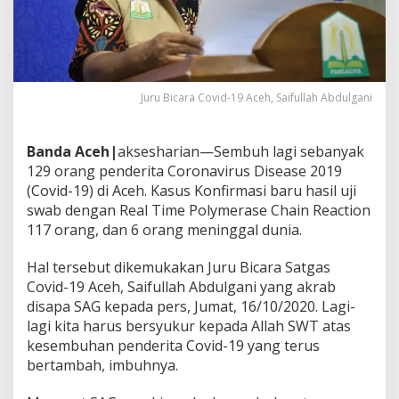
n
d
e
r
i
t
Juru Bicara Covid-19 Aceh, Saifullah Abdulgani
a
C
o
Banda Aceh|
aksesharian—Sembuh lagi sebanyak
v
129 orang penderita Coronavirus Disease 2019
i
d
(Covid-19) di Aceh. Kasus Konfirmasi baru hasil uji
-
swab dengan Real Time Polymerase Chain Reaction
1
117 orang, dan 6 orang meninggal dunia.
9
A
Hal tersebut dikemukakan Juru Bicara Satgas
c
e
Covid-19 Aceh, Saifullah Abdulgani yang akrab
h
disapa SAG kepada pers, Jumat, 16/10/2020. Lagi-
,
lagi kita harus bersyukur kepada Allah SWT atas
1
kesembuhan penderita Covid-19 yang terus
1
bertambah, imbuhnya.
7
K
a