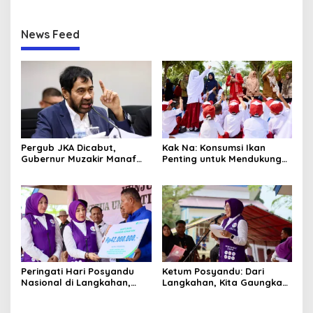
News Feed
Pergub JKA Dicabut,
Kak Na: Konsumsi Ikan
Gubernur Muzakir Manaf
Penting untuk Mendukung
Imbau Rakyat Aceh
Tumbuh Kembang Otak
Berobat Seperti Biasa
Anak
Peringati Hari Posyandu
Ketum Posyandu: Dari
Nasional di Langkahan,
Langkahan, Kita Gaungkan
Ketum Posyandu Sosialisasi
Hari Posyandu ke Seluruh
6 SPM
Indonesia