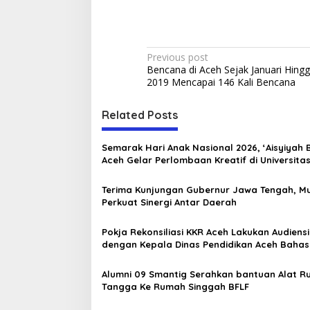
P
Previous post
Bencana di Aceh Sejak Januari Hing
o
2019 Mencapai 146 Kali Bencana
s
t
Related Posts
n
Semarak Hari Anak Nasional 2026, ‘Aisyiyah
a
Aceh Gelar Perlombaan Kreatif di Universita
v
Ahmad Dahlan Aceh
Terima Kunjungan Gubernur Jawa Tengah, M
i
Perkuat Sinergi Antar Daerah
g
a
Pokja Rekonsiliasi KKR Aceh Lakukan Audiensi
dengan Kepala Dinas Pendidikan Aceh Bahas
t
Kurikulum Pendidikan Damai
i
Alumni 09 Smantig Serahkan bantuan Alat 
Tangga Ke Rumah Singgah BFLF
o