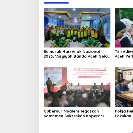
Semarak Hari Anak Nasional
Tim Adiw
2026, ‘Aisyiyah Banda Aceh Gelar
Aceh Per
Perlombaan Kreatif di
Melalui 
Universitas Ahmad Dahlan Aceh
“FOLU Go
Gubernur Mualem Tegaskan
Pokja Rek
Komitmen Sukseskan Koperasi
Lakukan 
Desa Merah Putih di Aceh
Dinas Pe
Kurikulu