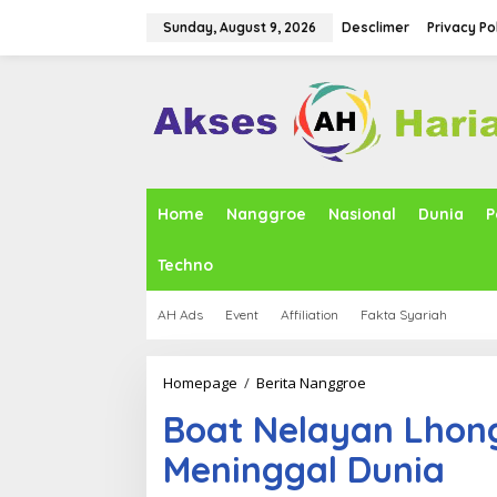
S
k
Sunday, August 9, 2026
Desclimer
Privacy Po
i
p
t
o
c
o
n
t
e
Home
Nanggroe
Nasional
Dunia
P
n
t
Techno
AH Ads
Event
Affiliation
Fakta Syariah
Homepage
/
Berita Nanggroe
B
o
Boat Nelayan Lhon
a
t
Meninggal Dunia
N
e