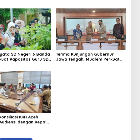
iyata SD Negeri 6 Banda
Terima Kunjungan Gubernur
kuat Kapasitas Guru SD
Jawa Tengah, Mualem Perkuat
Kunjungan Lapangan
Sinergi Antar Daerah
es to School”
onsiliasi KKR Aceh
Audiensi dengan Kepala
ndidikan Aceh Bahas
m Pendidikan Damai