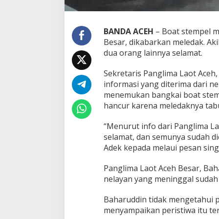
g
M
e
n
BANDA ACEH
– Boat stempel m
i
Besar, dikabarkan meledak. Ak
n
dua orang lainnya selamat.
g
g
Sekretaris Panglima Laot Aceh
a
l
informasi yang diterima dari 
D
menemukan bangkai boat stempe
u
hancur karena meledaknya tab
n
i
“Menurut info dari Panglima L
a
selamat, dan semunya sudah di
Adek kepada melaui pesan sing
Panglima Laot Aceh Besar, Bah
nelayan yang meninggal sudah 
Baharuddin tidak mengetahui p
menyampaikan peristiwa itu terj