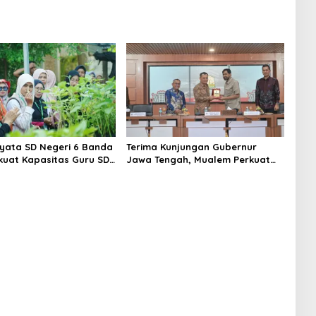
iyata SD Negeri 6 Banda
Terima Kunjungan Gubernur
kuat Kapasitas Guru SD
Jawa Tengah, Mualem Perkuat
Kunjungan Lapangan
Sinergi Antar Daerah
es to School”