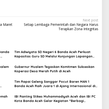
Next post
ga Maret
Setiap Lembaga Pemerintah dan Negara Harus
Terapkan Zona Integritas
 Banda
Tim Adiwiyata SD Negeri 6 Banda Aceh Perkuat
s
Kapasitas Guru SD Melalui Kunjungan Lapangan
“FOLU Goes to School”
ualem
Gubernur Mualem Tegaskan Komitmen Sukseskan
Koperasi Desa Merah Putih di Aceh
Tim Rapai Geleng Sanggar Pocut Baren MAN 1
Banda Aceh Raih Juara 1 di Ajang Internasional di
Malaysia
Rumah
IBI Ranting Stikes Muhammadiyah Aceh dan IBI PC
Kota Banda Aceh Gelar Kegiatan “Berbagi
Ramadhan” di Panti Asuhan Muhammadiyah