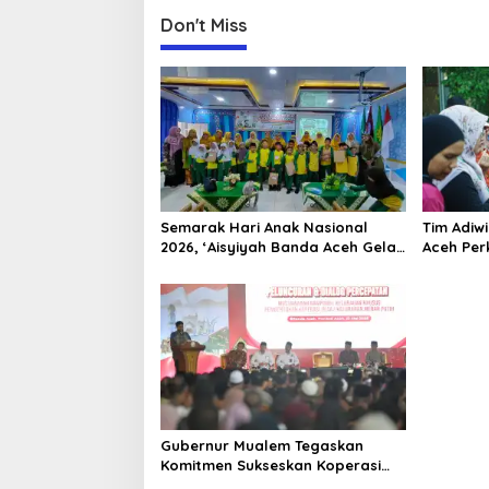
n
Don't Miss
Semarak Hari Anak Nasional
Tim Adiw
2026, ‘Aisyiyah Banda Aceh Gelar
Aceh Per
Perlombaan Kreatif di
Melalui 
Universitas Ahmad Dahlan Aceh
“FOLU Go
Gubernur Mualem Tegaskan
Komitmen Sukseskan Koperasi
Desa Merah Putih di Aceh