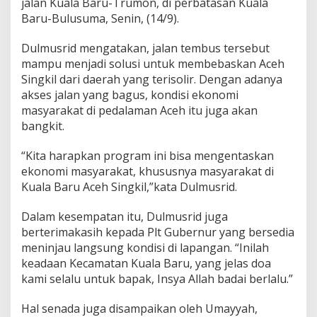
jalan Kuala Baru-Trumon, di perbatasan Kuala
T
Baru-Bulusuma, Senin, (14/9).
e
t
Dulmusrid mengatakan, jalan tembus tersebut
a
p
mampu menjadi solusi untuk membebaskan Aceh
B
Singkil dari daerah yang terisolir. Dengan adanya
e
akses jalan yang bagus, kondisi ekonomi
r
masyarakat di pedalaman Aceh itu juga akan
l
bangkit.
a
n
j
“Kita harapkan program ini bisa mengentaskan
u
ekonomi masyarakat, khususnya masyarakat di
t
Kuala Baru Aceh Singkil,”kata Dulmusrid.
Dalam kesempatan itu, Dulmusrid juga
berterimakasih kepada Plt Gubernur yang bersedia
meninjau langsung kondisi di lapangan. “Inilah
keadaan Kecamatan Kuala Baru, yang jelas doa
kami selalu untuk bapak, Insya Allah badai berlalu.”
Hal senada juga disampaikan oleh Umayyah,