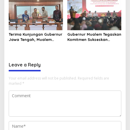
Universitas Ahmad Dahlan
Goes to School”
Aceh
Terima Kunjungan Gubernur
Gubernur Mualem Tegaskan
Jawa Tengah, Mualem
Komitmen Sukseskan
Perkuat Sinergi Antar
Koperasi Desa Merah Putih
Daerah
di Aceh
Leave a Reply
Your email address will not be published.
Required fields are
marked
*