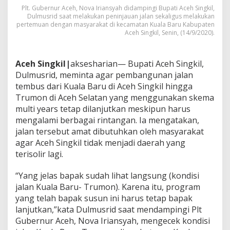
g
Plt. Gubernur Aceh, Nova Iriansyah didampingi Bupati Aceh Singkil,
u
Dulmusrid saat melakukan peninjauan jalan sekaligus melakukan
pertemuan dengan masyarakat di kecamatan Kuala Baru Kabupaten
n
Aceh Singkil, Senin, (14/9/2020).
a
n
J
a
Aceh Singkil|
aksesharian— Bupati Aceh Singkil,
l
Dulmusrid, meminta agar pembangunan jalan
a
tembus dari Kuala Baru di Aceh Singkil hingga
n
Trumon di Aceh Selatan yang menggunakan skema
M
multi years tetap dilanjutkan meskipun harus
u
l
mengalami berbagai rintangan. Ia mengatakan,
t
jalan tersebut amat dibutuhkan oleh masyarakat
i
agar Aceh Singkil tidak menjadi daerah yang
Y
terisolir lagi.
e
a
r
“Yang jelas bapak sudah lihat langsung (kondisi
s
jalan Kuala Baru- Trumon). Karena itu, program
h
yang telah bapak susun ini harus tetap bapak
a
lanjutkan,”kata Dulmusrid saat mendampingi Plt
r
u
Gubernur Aceh, Nova Iriansyah, mengecek kondisi
s