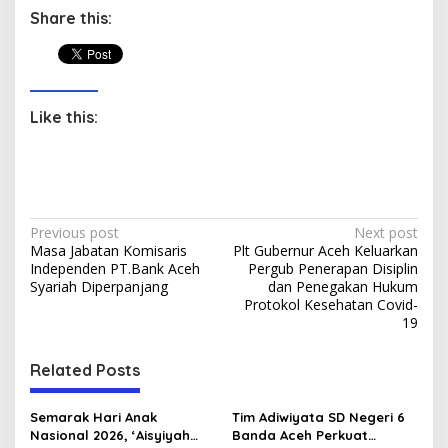
Share this:
Like this:
P
Previous post
Next post
Masa Jabatan Komisaris
Plt Gubernur Aceh Keluarkan
o
Independen PT.Bank Aceh
Pergub Penerapan Disiplin
s
Syariah Diperpanjang
dan Penegakan Hukum
Protokol Kesehatan Covid-
t
19
n
Related Posts
a
v
Semarak Hari Anak
Tim Adiwiyata SD Negeri 6
i
Nasional 2026, ‘Aisyiyah
Banda Aceh Perkuat