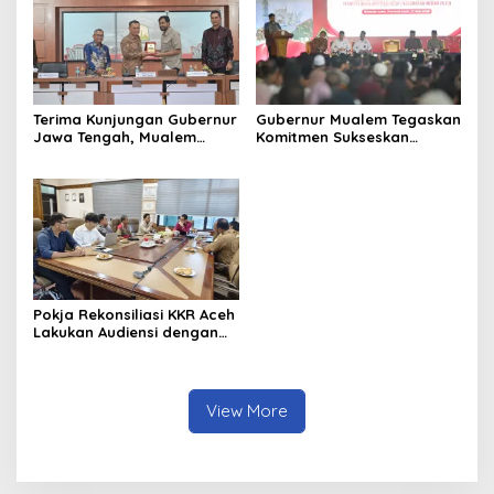
Aceh
Terima Kunjungan Gubernur
Gubernur Mualem Tegaskan
Jawa Tengah, Mualem
Komitmen Sukseskan
Perkuat Sinergi Antar
Koperasi Desa Merah Putih
Daerah
di Aceh
Pokja Rekonsiliasi KKR Aceh
Lakukan Audiensi dengan
Kepala Dinas Pendidikan
Aceh Bahas Kurikulum
Pendidikan Damai
View More