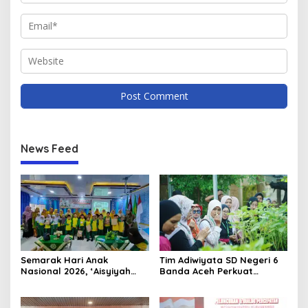
News Feed
Semarak Hari Anak
Tim Adiwiyata SD Negeri 6
Nasional 2026, ‘Aisyiyah
Banda Aceh Perkuat
Banda Aceh Gelar
Kapasitas Guru SD Melalui
Perlombaan Kreatif di
Kunjungan Lapangan “FOLU
Universitas Ahmad Dahlan
Goes to School”