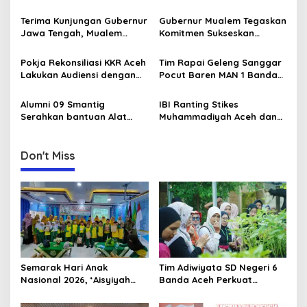
g
Banda Aceh Gelar
Kapasitas Guru SD Melalui
Perlombaan Kreatif di
Kunjungan Lapangan “FOLU
Terima Kunjungan Gubernur
Gubernur Mualem Tegaskan
a
Universitas Ahmad Dahlan
Goes to School”
Jawa Tengah, Mualem
Komitmen Sukseskan
Aceh
t
Perkuat Sinergi Antar
Koperasi Desa Merah Putih
Daerah
di Aceh
i
Pokja Rekonsiliasi KKR Aceh
Tim Rapai Geleng Sanggar
Lakukan Audiensi dengan
Pocut Baren MAN 1 Banda
o
Kepala Dinas Pendidikan
Aceh Raih Juara 1 di Ajang
n
Aceh Bahas Kurikulum
Internasional di Malaysia
Alumni 09 Smantig
IBI Ranting Stikes
Pendidikan Damai
Serahkan bantuan Alat
Muhammadiyah Aceh dan
Rumah Tangga Ke Rumah
IBI PC Kota Banda Aceh
Singgah BFLF
Gelar Kegiatan “Berbagi
Ramadhan” di Panti Asuhan
Don't Miss
Muhammadiyah
Semarak Hari Anak
Tim Adiwiyata SD Negeri 6
Nasional 2026, ‘Aisyiyah
Banda Aceh Perkuat
Banda Aceh Gelar
Kapasitas Guru SD Melalui
Perlombaan Kreatif di
Kunjungan Lapangan “FOLU