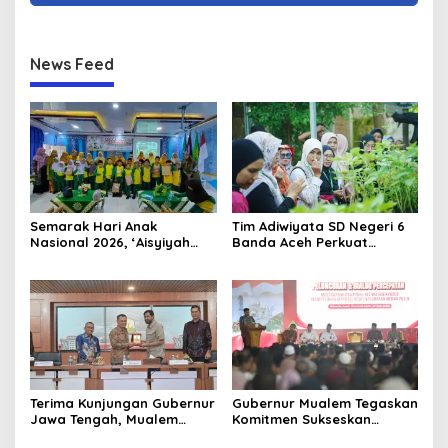
News Feed
Semarak Hari Anak
Tim Adiwiyata SD Negeri 6
Nasional 2026, ‘Aisyiyah
Banda Aceh Perkuat
Banda Aceh Gelar
Kapasitas Guru SD Melalui
Perlombaan Kreatif di
Kunjungan Lapangan “FOLU
Universitas Ahmad Dahlan
Goes to School”
Aceh
Terima Kunjungan Gubernur
Gubernur Mualem Tegaskan
Jawa Tengah, Mualem
Komitmen Sukseskan
Perkuat Sinergi Antar
Koperasi Desa Merah Putih