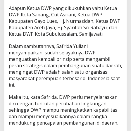
k
Adapun Ketua DWP yang dikukuhkan yaitu Ketua
u
DWP Kota Sabang, Cut Asriani, Ketua DWP
k
u
Kabupaten Gayo Lues, Hj. Nurmasidah, Ketua DWP
h
Kabupaten Aceh Jaya, Hj. Syarifah Sri Rahayu, dan
k
Ketua DWP Kota Subulussalam, Samijawati.
a
n
Dalam sambutannya, Safrida Yuliani
menyampaikan, sudah selayaknya DWP
menguatkan kembali prinsip serta mengambil
peran strategis dalam pembangunan suatu daerah,
mengingat DWP adalah salah satu organisasi
masyarakat perempuan terbesar di Indonesia saat
ini.
Maka itu, kata Safrida, DWP perlu menyelaraskan
diri dengan tuntutan perubahan lingkungan,
sehingga DWP mampu meningkatkan kapabilitas
dan mampu menyesuaikannya dalam rangka
mendukung pencapaian pembangunan di daerah.