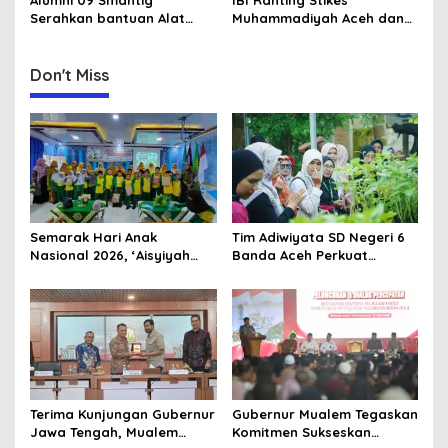
n
Pendidikan Damai
Serahkan bantuan Alat
Muhammadiyah Aceh dan
Rumah Tangga Ke Rumah
IBI PC Kota Banda Aceh
Singgah BFLF
Gelar Kegiatan “Berbagi
Ramadhan” di Panti Asuhan
Don't Miss
Muhammadiyah
Semarak Hari Anak
Tim Adiwiyata SD Negeri 6
Nasional 2026, ‘Aisyiyah
Banda Aceh Perkuat
Banda Aceh Gelar
Kapasitas Guru SD Melalui
Perlombaan Kreatif di
Kunjungan Lapangan “FOLU
Universitas Ahmad Dahlan
Goes to School”
Aceh
Terima Kunjungan Gubernur
Gubernur Mualem Tegaskan
Jawa Tengah, Mualem
Komitmen Sukseskan