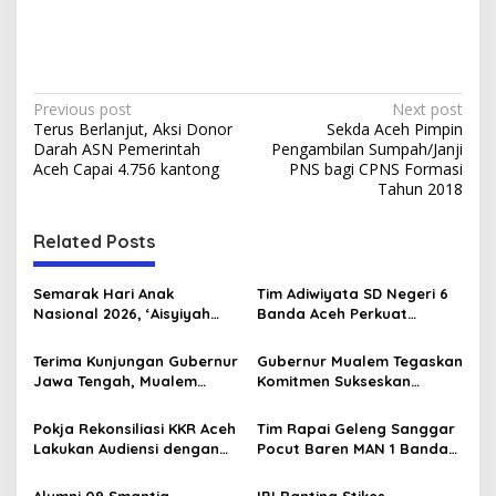
P
Previous post
Next post
Terus Berlanjut, Aksi Donor
Sekda Aceh Pimpin
o
Darah ASN Pemerintah
Pengambilan Sumpah/Janji
s
Aceh Capai 4.756 kantong
PNS bagi CPNS Formasi
Tahun 2018
t
n
Related Posts
a
v
Semarak Hari Anak
Tim Adiwiyata SD Negeri 6
Nasional 2026, ‘Aisyiyah
Banda Aceh Perkuat
i
Banda Aceh Gelar
Kapasitas Guru SD Melalui
g
Perlombaan Kreatif di
Kunjungan Lapangan “FOLU
Terima Kunjungan Gubernur
Gubernur Mualem Tegaskan
Universitas Ahmad Dahlan
Goes to School”
Jawa Tengah, Mualem
Komitmen Sukseskan
a
Aceh
Perkuat Sinergi Antar
Koperasi Desa Merah Putih
t
Daerah
di Aceh
Pokja Rekonsiliasi KKR Aceh
Tim Rapai Geleng Sanggar
i
Lakukan Audiensi dengan
Pocut Baren MAN 1 Banda
Kepala Dinas Pendidikan
Aceh Raih Juara 1 di Ajang
o
Aceh Bahas Kurikulum
Internasional di Malaysia
Alumni 09 Smantig
IBI Ranting Stikes