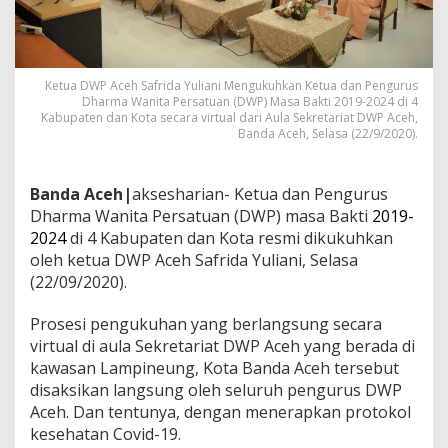
i
4
K
a
b
Ketua DWP Aceh Safrida Yuliani Mengukuhkan Ketua dan Pengurus
Dharma Wanita Persatuan (DWP) Masa Bakti 2019-2024 di 4
u
Kabupaten dan Kota secara virtual dari Aula Sekretariat DWP Aceh,
p
Banda Aceh, Selasa (22/9/2020).
a
t
e
Banda Aceh|
aksesharian- Ketua dan Pengurus
n
d
Dharma Wanita Persatuan (DWP) masa Bakti
2019-
a
2024
di 4 Kabupaten dan Kota resmi dikukuhkan
n
oleh ketua DWP Aceh Safrida Yuliani, Selasa
K
(22/09/2020).
o
t
a
Prosesi pengukuhan yang berlangsung secara
R
virtual di aula Sekretariat DWP Aceh yang berada di
e
kawasan Lampineung, Kota Banda Aceh tersebut
s
disaksikan langsung oleh seluruh pengurus DWP
m
i
Aceh. Dan tentunya, dengan menerapkan protokol
D
kesehatan Covid-19.
i