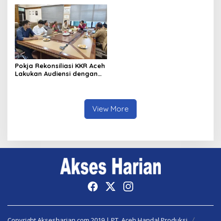
Daerah
di Aceh
Pokja Rekonsiliasi KKR Aceh
Lakukan Audiensi dengan
Kepala Dinas Pendidikan
Aceh Bahas Kurikulum
Pendidikan Damai
View More
Copyright Aksesharian.com 2019 | PT. Aceh Handal Produksi