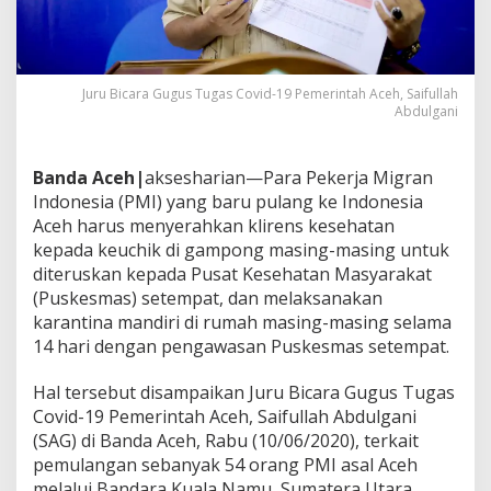
r
j
a
M
i
Juru Bicara Gugus Tugas Covid-19 Pemerintah Aceh, Saifullah
Abdulgani
g
r
a
n
Banda Aceh|
aksesharian—Para Pekerja Migran
u
Indonesia (PMI) yang baru pulang ke Indonesia
n
Aceh harus menyerahkan klirens kesehatan
t
kepada keuchik di gampong masing-masing untuk
u
k
diteruskan kepada Pusat Kesehatan Masyarakat
C
(Puskesmas) setempat, dan melaksanakan
e
karantina mandiri di rumah masing-masing selama
g
14 hari dengan pengawasan Puskesmas setempat.
a
h
V
Hal tersebut disampaikan Juru Bicara Gugus Tugas
i
Covid-19 Pemerintah Aceh, Saifullah Abdulgani
r
(SAG) di Banda Aceh, Rabu (10/06/2020), terkait
u
pemulangan sebanyak 54 orang PMI asal Aceh
s
melalui Bandara Kuala Namu, Sumatera Utara,
C