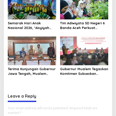
Semarak Hari Anak
Tim Adiwiyata SD Negeri 6
Nasional 2026, ‘Aisyiyah
Banda Aceh Perkuat
Banda Aceh Gelar
Kapasitas Guru SD Melalui
Perlombaan Kreatif di
Kunjungan Lapangan “FOLU
Universitas Ahmad Dahlan
Goes to School”
Aceh
Terima Kunjungan Gubernur
Gubernur Mualem Tegaskan
Jawa Tengah, Mualem
Komitmen Sukseskan
Perkuat Sinergi Antar
Koperasi Desa Merah Putih
Daerah
di Aceh
Leave a Reply
Your email address will not be published.
Required fields are
marked
*