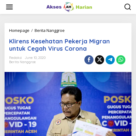
S
k
i
p
t
o
Homepage
/
Berita Nanggroe
K
c
l
Klirens Kesehatan Pekerja Migran
o
i
n
r
untuk Cegah Virus Corona
t
e
e
n
Redaksi
June 10, 2020
n
Berita Nanggroe
s
t
K
e
s
e
h
a
t
a
n
P
e
k
e