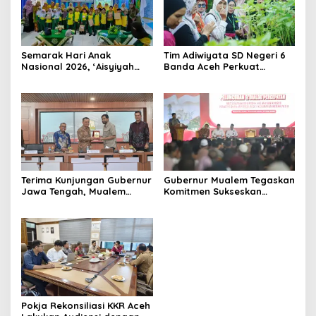
Semarak Hari Anak
Tim Adiwiyata SD Negeri 6
Nasional 2026, ‘Aisyiyah
Banda Aceh Perkuat
Banda Aceh Gelar
Kapasitas Guru SD Melalui
Perlombaan Kreatif di
Kunjungan Lapangan “FOLU
Universitas Ahmad Dahlan
Goes to School”
Aceh
Terima Kunjungan Gubernur
Gubernur Mualem Tegaskan
Jawa Tengah, Mualem
Komitmen Sukseskan
Perkuat Sinergi Antar
Koperasi Desa Merah Putih
Daerah
di Aceh
Pokja Rekonsiliasi KKR Aceh