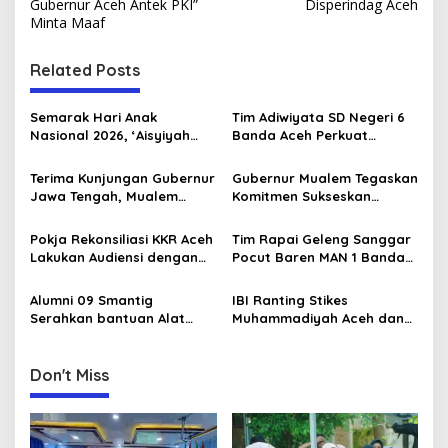
s
Gubernur Aceh Antek PKI”
Disperindag Aceh
Minta Maaf
t
n
Related Posts
a
v
Semarak Hari Anak
Tim Adiwiyata SD Negeri 6
Nasional 2026, ‘Aisyiyah
Banda Aceh Perkuat
i
Banda Aceh Gelar
Kapasitas Guru SD Melalui
g
Perlombaan Kreatif di
Kunjungan Lapangan “FOLU
Terima Kunjungan Gubernur
Gubernur Mualem Tegaskan
Universitas Ahmad Dahlan
Goes to School”
Jawa Tengah, Mualem
Komitmen Sukseskan
a
Aceh
Perkuat Sinergi Antar
Koperasi Desa Merah Putih
t
Daerah
di Aceh
Pokja Rekonsiliasi KKR Aceh
Tim Rapai Geleng Sanggar
i
Lakukan Audiensi dengan
Pocut Baren MAN 1 Banda
Kepala Dinas Pendidikan
Aceh Raih Juara 1 di Ajang
o
Aceh Bahas Kurikulum
Internasional di Malaysia
Alumni 09 Smantig
IBI Ranting Stikes
n
Pendidikan Damai
Serahkan bantuan Alat
Muhammadiyah Aceh dan
Rumah Tangga Ke Rumah
IBI PC Kota Banda Aceh
Singgah BFLF
Gelar Kegiatan “Berbagi
Ramadhan” di Panti Asuhan
Don't Miss
Muhammadiyah