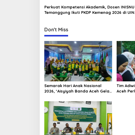
i
Perkuat Kompetensi Akademik, Dosen INISNU
o
Temanggung Ikuti PKDP Kemenag 2026 di UIN
n
Walisongo
Don't Miss
Semarak Hari Anak Nasional
Tim Adiw
2026, ‘Aisyiyah Banda Aceh Gelar
Aceh Per
Perlombaan Kreatif di
Melalui 
Universitas Ahmad Dahlan Aceh
“FOLU Go