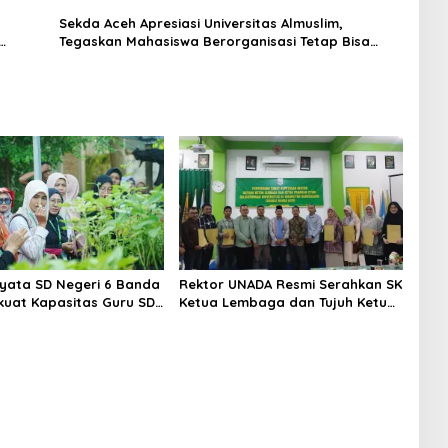
Sekda Aceh Apresiasi Universitas Almuslim,
Tegaskan Mahasiswa Berorganisasi Tetap Bisa
Berprestasi
iyata SD Negeri 6 Banda
Rektor UNADA Resmi Serahkan SK
kuat Kapasitas Guru SD
Ketua Lembaga dan Tujuh Ketua
Kunjungan Lapangan
Program Studi
es to School”