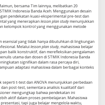
Maimun, bersama Tim lainnya, melibatkan 20
i STMIK Indonesia Banda Aceh. Menggunakan desain
gan pendekatan kuasi-eksperimental pre-test dan
ental yang menerapkan
lesson plan study
menunjukkan
kan kelompok kontrol yang menggunakan metode
n esensial yang tidak hanya dibutuhkan di lingkungan
ofesional. Melalui
lesson plan study
, mahasiswa belajar
an balik konstruktif, dan merefleksikan pengalaman
 penulis utama dan dosen di STMIK Indonesia Banda
eningkatan signifikan dalam rasa percaya diri,
mampuan adaptasi mahasiswa dalam berbagai konteks
istik seperti t-test dan ANOVA menunjukkan perbedaan
an post-test, sementara analisis kualitatif dari
esioner mengungkap bahwa pendekatan ini
bih aktif dalam proses pembelajaran. Mahasiswa
presentasi, tapi juga belajar mengelola waktu,