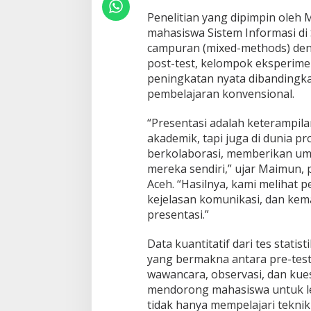
a
Penelitian yang dipimpin oleh 
h
a
mahasiswa Sistem Informasi d
s
campuran (mixed-methods) den
i
post-test, kelompok eksperim
s
peningkatan nyata dibanding
w
pembelajaran konvensional.
a
“Presentasi adalah keterampila
akademik, tapi juga di dunia pr
berkolaborasi, memberikan ump
mereka sendiri,” ujar Maimun,
Aceh. “Hasilnya, kami melihat p
kejelasan komunikasi, dan ke
presentasi.”
Data kuantitatif dari tes stat
yang bermakna antara pre-test d
wawancara, observasi, dan ku
mendorong mahasiswa untuk le
tidak hanya mempelajari teknik 