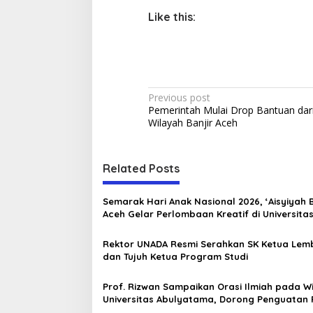
Like this:
P
Previous post
Pemerintah Mulai Drop Bantuan dar
o
Wilayah Banjir Aceh
s
t
Related Posts
n
a
Semarak Hari Anak Nasional 2026, ‘Aisyiyah
v
Aceh Gelar Perlombaan Kreatif di Universita
Ahmad Dahlan Aceh
i
Rektor UNADA Resmi Serahkan SK Ketua Le
g
dan Tujuh Ketua Program Studi
a
Prof. Rizwan Sampaikan Orasi Ilmiah pada W
t
Universitas Abulyatama, Dorong Penguatan 
dan Inovasi