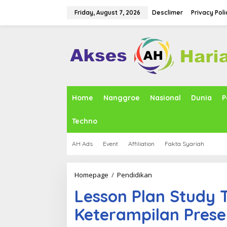
S
k
Friday, August 7, 2026
Desclimer
Privacy Poli
i
p
t
o
c
o
n
t
e
Home
Nanggroe
Nasional
Dunia
P
n
t
Techno
AH Ads
Event
Affiliation
Fakta Syariah
Homepage
/
Pendidikan
L
e
Lesson Plan Study 
s
s
Keterampilan Prese
o
n