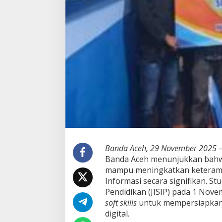
a
n
K
e
t
e
r
a
m
p
i
l
a
n
P
r
e
Banda Aceh, 29 November 2025
–
s
Banda Aceh menunjukkan bahwa
e
mampu meningkatkan keterampi
n
Informasi secara signifikan. Stu
t
a
Pendidikan (JISIP) pada 1 No
s
soft skills
untuk mempersiapkan l
i
digital.
M