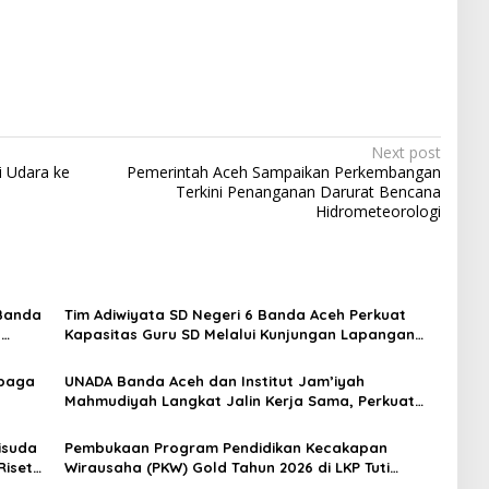
Next post
i Udara ke
Pemerintah Aceh Sampaikan Perkembangan
Terkini Penanganan Darurat Bencana
Hidrometeorologi
 Banda
Tim Adiwiyata SD Negeri 6 Banda Aceh Perkuat
s
Kapasitas Guru SD Melalui Kunjungan Lapangan
“FOLU Goes to School”
mbaga
UNADA Banda Aceh dan Institut Jam’iyah
Mahmudiyah Langkat Jalin Kerja Sama, Perkuat
Kolaborasi Pendidikan Tinggi
isuda
Pembukaan Program Pendidikan Kecakapan
Riset
Wirausaha (PKW) Gold Tahun 2026 di LKP Tuti
Modiste