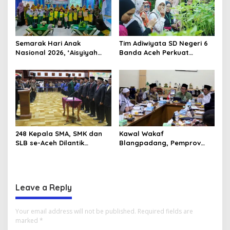
Semarak Hari Anak
Tim Adiwiyata SD Negeri 6
Nasional 2026, ‘Aisyiyah
Banda Aceh Perkuat
Banda Aceh Gelar
Kapasitas Guru SD Melalui
Perlombaan Kreatif di
Kunjungan Lapangan “FOLU
Universitas Ahmad Dahlan
Goes to School”
Aceh
248 Kepala SMA, SMK dan
Kawal Wakaf
SLB se-Aceh Dilantik
Blangpadang, Pemprov
Langsung oleh Gubernur
Aceh dan Ulama Temui BWI
Aceh
Pusat
Leave a Reply
Your email address will not be published.
Required fields are
marked
*