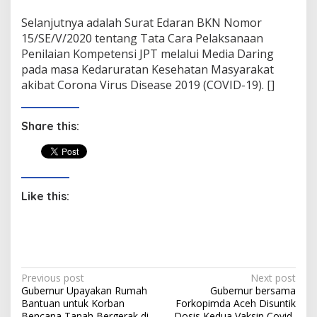
Selanjutnya adalah Surat Edaran BKN Nomor
15/SE/V/2020 tentang Tata Cara Pelaksanaan
Penilaian Kompetensi JPT melalui Media Daring
pada masa Kedaruratan Kesehatan Masyarakat
akibat Corona Virus Disease 2019 (COVID-19). []
Share this:
Like this:
P
Previous post
Next post
Gubernur Upayakan Rumah
Gubernur bersama
o
Bantuan untuk Korban
Forkopimda Aceh Disuntik
Bencana Tanah Bergerak di
Dosis Kedua Vaksin Covid-