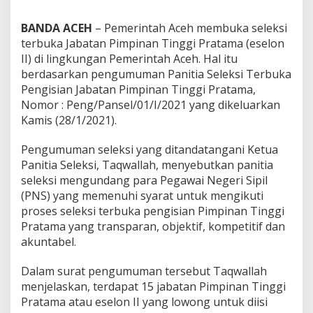
l
e
BANDA ACEH
– Pemerintah Aceh membuka seleksi
k
terbuka Jabatan Pimpinan Tinggi Pratama (eselon
s
II) di lingkungan Pemerintah Aceh. Hal itu
i
P
berdasarkan pengumuman Panitia Seleksi Terbuka
e
Pengisian Jabatan Pimpinan Tinggi Pratama,
j
Nomor : Peng/Pansel/01/I/2021 yang dikeluarkan
a
Kamis (28/1/2021).
b
a
t
Pengumuman seleksi yang ditandatangani Ketua
E
Panitia Seleksi, Taqwallah, menyebutkan panitia
s
seleksi mengundang para Pegawai Negeri Sipil
e
(PNS) yang memenuhi syarat untuk mengikuti
l
proses seleksi terbuka pengisian Pimpinan Tinggi
o
n
Pratama yang transparan, objektif, kompetitif dan
I
akuntabel.
I
Dalam surat pengumuman tersebut Taqwallah
menjelaskan, terdapat 15 jabatan Pimpinan Tinggi
Pratama atau eselon II yang lowong untuk diisi