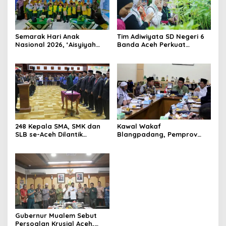
Semarak Hari Anak
Tim Adiwiyata SD Negeri 6
Nasional 2026, ‘Aisyiyah
Banda Aceh Perkuat
Banda Aceh Gelar
Kapasitas Guru SD Melalui
Perlombaan Kreatif di
Kunjungan Lapangan “FOLU
Universitas Ahmad Dahlan
Goes to School”
Aceh
248 Kepala SMA, SMK dan
Kawal Wakaf
SLB se-Aceh Dilantik
Blangpadang, Pemprov
Langsung oleh Gubernur
Aceh dan Ulama Temui BWI
Aceh
Pusat
Gubernur Mualem Sebut
Persoalan Krusial Aceh,