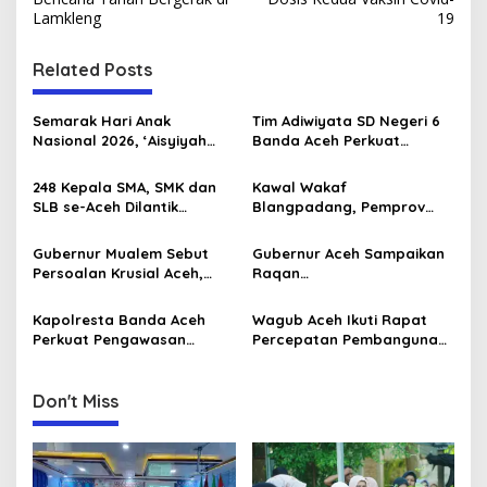
s
Lamkleng
19
t
n
Related Posts
a
v
Semarak Hari Anak
Tim Adiwiyata SD Negeri 6
Nasional 2026, ‘Aisyiyah
Banda Aceh Perkuat
i
Banda Aceh Gelar
Kapasitas Guru SD Melalui
g
Perlombaan Kreatif di
Kunjungan Lapangan “FOLU
248 Kepala SMA, SMK dan
Kawal Wakaf
Universitas Ahmad Dahlan
Goes to School”
SLB se-Aceh Dilantik
Blangpadang, Pemprov
a
Aceh
Langsung oleh Gubernur
Aceh dan Ulama Temui BWI
t
Aceh
Pusat
Gubernur Mualem Sebut
Gubernur Aceh Sampaikan
i
Persoalan Krusial Aceh,
Raqan
dari Tambang Ilegal
Pertanggungjawaban
o
Hingga LGBT
Pelaksanaan APBA 2025 ke
Kapolresta Banda Aceh
Wagub Aceh Ikuti Rapat
n
DPRA
Perkuat Pengawasan
Percepatan Pembangunan
Internal Terhadap Personel
Huntap Korban Bencana
Don't Miss