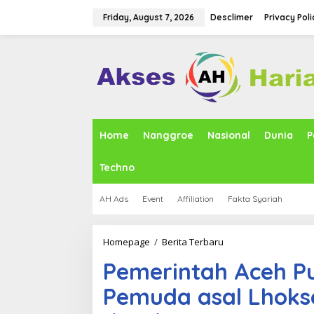
S
k
Friday, August 7, 2026
Desclimer
Privacy Poli
i
p
t
o
c
o
n
t
e
Home
Nanggroe
Nasional
Dunia
P
n
t
Techno
AH Ads
Event
Affiliation
Fakta Syariah
Homepage
/
Berita Terbaru
P
e
Pemerintah Aceh P
m
e
Pemuda asal Lhok
r
i