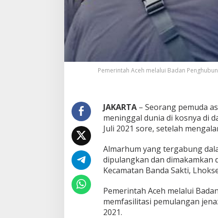
e
m
u
d
a
a
s
a
Pemerintah Aceh melalui Badan Penghubung
l
L
h
o
JAKARTA
– Seorang pemuda as
k
meninggal dunia di kosnya di da
s
e
Juli 2021 sore, setelah mengala
u
m
Almarhum yang tergabung dala
a
dipulangkan dan dimakamkan d
w
Kecamatan Banda Sakti, Lhok
e
y
a
Pemerintah Aceh melalui Bada
n
memfasilitasi pemulangan jena
g
2021.
M