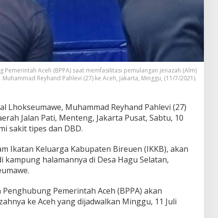
 Pemerintah Aceh (BPPA) saat memfasilitasi pemulangan jenazah (Alm)
Muhammad Reyhand Pahlevi (27) ke Aceh, Jakarta, Minggu, (11/7/2021).
al Lhokseumawe, Muhammad Reyhand Pahlevi (27)
erah Jalan Pati, Menteng, Jakarta Pusat, Sabtu, 10
mi sakit tipes dan DBD.
m Ikatan Keluarga Kabupaten Bireuen (IKKB), akan
i kampung halamannya di Desa Hagu Selatan,
seumawe.
n Penghubung Pemerintah Aceh (BPPA) akan
zahnya ke Aceh yang dijadwalkan Minggu, 11 Juli