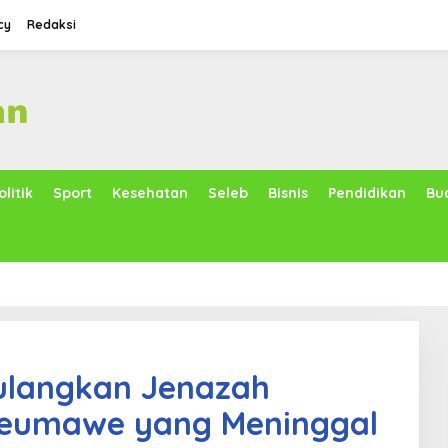
cy
Redaksi
olitik
Sport
Kesehatan
Seleb
Bisnis
Pendidikan
Bu
ulangkan Jenazah
seumawe yang Meninggal