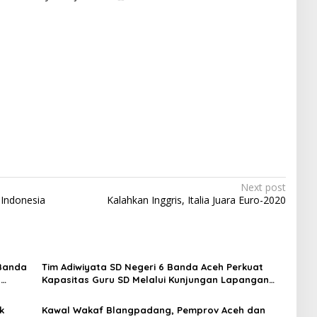
Next post
 Indonesia
Kalahkan Inggris, Italia Juara Euro-2020
 Banda
Tim Adiwiyata SD Negeri 6 Banda Aceh Perkuat
s
Kapasitas Guru SD Melalui Kunjungan Lapangan
“FOLU Goes to School”
k
Kawal Wakaf Blangpadang, Pemprov Aceh dan