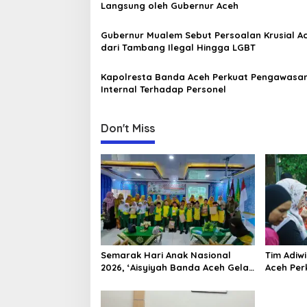
Langsung oleh Gubernur Aceh
i
g
Gubernur Mualem Sebut Persoalan Krusial A
a
dari Tambang Ilegal Hingga LGBT
t
Kapolresta Banda Aceh Perkuat Pengawasa
i
Internal Terhadap Personel
o
n
Don't Miss
Semarak Hari Anak Nasional
Tim Adiw
2026, ‘Aisyiyah Banda Aceh Gelar
Aceh Per
Perlombaan Kreatif di
Melalui 
Universitas Ahmad Dahlan Aceh
“FOLU Go