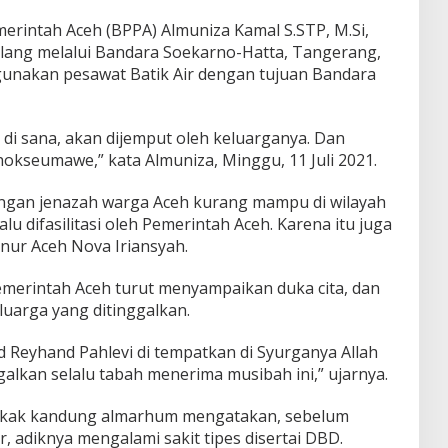
rintah Aceh (BPPA) Almuniza Kamal S.STP, M.Si,
lang melalui Bandara Soekarno-Hatta, Tangerang,
gunakan pesawat Batik Air dengan tujuan Bandara
a di sana, akan dijemput oleh keluarganya. Dan
okseumawe,” kata Almuniza, Minggu, 11 Juli 2021.
gan jenazah warga Aceh kurang mampu di wilayah
lu difasilitasi oleh Pemerintah Aceh. Karena itu juga
ur Aceh Nova Iriansyah.
Pemerintah Aceh turut menyampaikan duka cita, dan
uarga yang ditinggalkan.
yhand Pahlevi di tempatkan di Syurganya Allah
alkan selalu tabah menerima musibah ini,” ujarnya.
 kakak kandung almarhum mengatakan, sebelum
 adiknya mengalami sakit tipes disertai DBD.