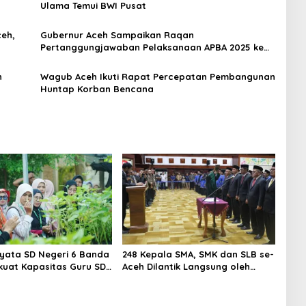
Ulama Temui BWI Pusat
ceh,
Gubernur Aceh Sampaikan Raqan
Pertanggungjawaban Pelaksanaan APBA 2025 ke
DPRA
n
Wagub Aceh Ikuti Rapat Percepatan Pembangunan
Huntap Korban Bencana
iyata SD Negeri 6 Banda
248 Kepala SMA, SMK dan SLB se-
kuat Kapasitas Guru SD
Aceh Dilantik Langsung oleh
Kunjungan Lapangan
Gubernur Aceh
es to School”