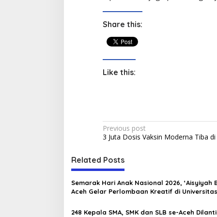
Share this:
Like this:
P
Previous post
3 Juta Dosis Vaksin Moderna Tiba di
o
s
Related Posts
t
n
Semarak Hari Anak Nasional 2026, ‘Aisyiyah
Aceh Gelar Perlombaan Kreatif di Universita
a
Ahmad Dahlan Aceh
v
248 Kepala SMA, SMK dan SLB se-Aceh Dilanti