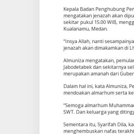
e
n
Kepala Badan Penghubung Peme
i
mengatakan jenazah akan dipu
n
sekitar pukul 15.00 WIB, meng
g
Kualanamu, Medan.
g
a
l
“Insya Allah, nanti sesampainy
d
jenazah akan dimakamkan di Lh
i
J
Almuniza mengatakan, pemulan
a
Jabodetabek dan sekitarnya sela
k
a
merupakan amanah dari Gubern
r
t
Dalam hal ini, kata Almuniza, 
a
mendoakan almarhum serta kel
“Semoga almarhum Muhammad Re
SWT. Dan keluarga yang ditingg
Sementara itu, Syarifah Dila,
menghembuskan nafas terakhir,