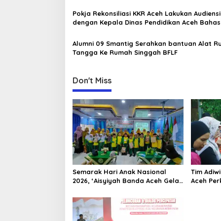
g
a
Pokja Rekonsiliasi KKR Aceh Lakukan Audiensi
dengan Kepala Dinas Pendidikan Aceh Bahas
t
Kurikulum Pendidikan Damai
i
Alumni 09 Smantig Serahkan bantuan Alat 
Tangga Ke Rumah Singgah BFLF
o
n
Don't Miss
Semarak Hari Anak Nasional
Tim Adiw
2026, ‘Aisyiyah Banda Aceh Gelar
Aceh Per
Perlombaan Kreatif di
Melalui 
Universitas Ahmad Dahlan Aceh
“FOLU Go