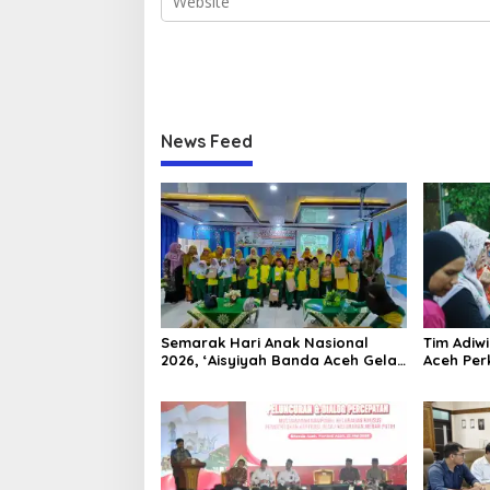
News Feed
Semarak Hari Anak Nasional
Tim Adiw
2026, ‘Aisyiyah Banda Aceh Gelar
Aceh Per
Perlombaan Kreatif di
Melalui 
Universitas Ahmad Dahlan Aceh
“FOLU Go