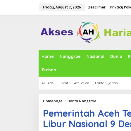
S
k
Friday, August 7, 2026
Desclimer
Privacy Poli
i
p
t
o
c
o
n
t
e
Home
Nanggroe
Nasional
Dunia
P
n
t
Techno
AH Ads
Event
Affiliation
Fakta Syariah
Homepage
/
Berita Nanggroe
P
e
Pemerintah Aceh Te
m
e
Libur Nasional 9 D
r
i