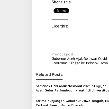
Share this:
Like this:
P
Previous post
Gubernur Aceh Ajak Relawan Covid
o
Koordinasi Hingga ke Pelosok Desa
s
t
Related Posts
n
Semarak Hari Anak Nasional 2026, ‘Aisyiyah
a
Aceh Gelar Perlombaan Kreatif di Universita
v
Ahmad Dahlan Aceh
Terima Kunjungan Gubernur Jawa Tengah, M
i
Perkuat Sinergi Antar Daerah