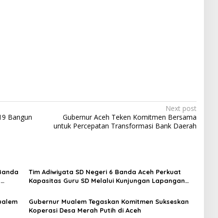
Next post
-19 Bangun
Gubernur Aceh Teken Komitmen Bersama
untuk Percepatan Transformasi Bank Daerah
 Banda
Tim Adiwiyata SD Negeri 6 Banda Aceh Perkuat
s
Kapasitas Guru SD Melalui Kunjungan Lapangan
“FOLU Goes to School”
ualem
Gubernur Mualem Tegaskan Komitmen Sukseskan
Koperasi Desa Merah Putih di Aceh