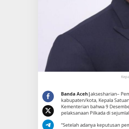
k
a
i
t
L
i
b
u
r
N
a
s
i
o
n
Kepa
a
l
9
Banda Aceh|
aksesharian– Pem
D
kabupaten/kota, Kepala Satuan
e
s
Kementerian bahwa 9 Desember
e
pelaksanaan Pilkada di sejumla
m
b
“Setelah adanya keputusan pem
e