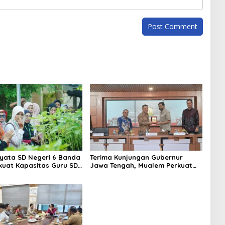
iyata SD Negeri 6 Banda
Terima Kunjungan Gubernur
kuat Kapasitas Guru SD
Jawa Tengah, Mualem Perkuat
Kunjungan Lapangan
Sinergi Antar Daerah
es to School”