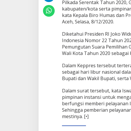
Pilkada Serentak Tahun 2020, 
r
kabupaten/kota serta pimpinan
kata Kepala Biro Humas dan P
Aceh, Selasa, 8/12/2020.
Diketahui Presiden RI Joko Wi
Indonesia Nomor 22 Tahun 202
Pemungutan Suara Pemilihan Gu
Wali Kota Tahun 2020 sebagai H
Dalam Keppres tersebut terter
sebagai hari libur nasional da
Bupati dan Wakil Bupati, serta 
Dalam surat tersebut, kata Is
pimpinan instansi untuk menga
berfungsi memberi pelayanan l
Sehingga pemberian pelayanan
mestinya. [•]