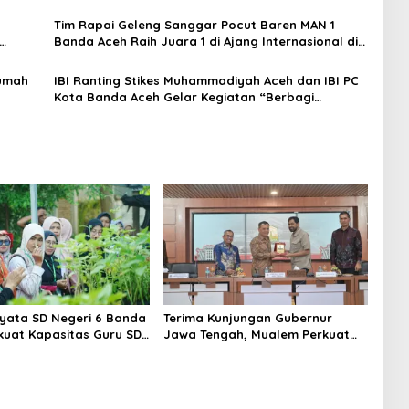
Tim Rapai Geleng Sanggar Pocut Baren MAN 1
Banda Aceh Raih Juara 1 di Ajang Internasional di
Malaysia
Rumah
IBI Ranting Stikes Muhammadiyah Aceh dan IBI PC
Kota Banda Aceh Gelar Kegiatan “Berbagi
Ramadhan” di Panti Asuhan Muhammadiyah
iyata SD Negeri 6 Banda
Terima Kunjungan Gubernur
kuat Kapasitas Guru SD
Jawa Tengah, Mualem Perkuat
Kunjungan Lapangan
Sinergi Antar Daerah
es to School”