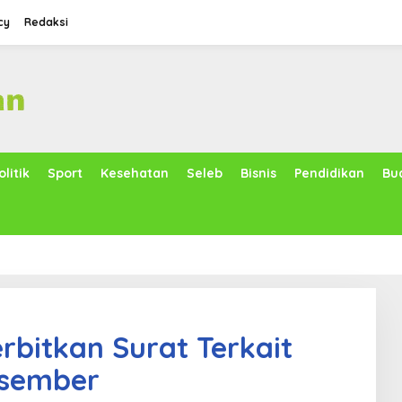
cy
Redaksi
olitik
Sport
Kesehatan
Seleb
Bisnis
Pendidikan
Bu
rbitkan Surat Terkait
esember