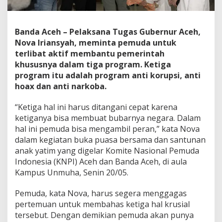
m
e
r
Banda Aceh – Pelaksana Tugas Gubernur Aceh,
i
n
Nova Iriansyah, meminta pemuda untuk
t
terlibat aktif membantu pemerintah
a
khususnya dalam tiga program. Ketiga
h
program itu adalah program anti korupsi, anti
C
hoax dan anti narkoba.
e
g
a
“Ketiga hal ini harus ditangani cepat karena
h
ketiganya bisa membuat bubarnya negara. Dalam
K
hal ini pemuda bisa mengambil peran,” kata Nova
o
dalam kegiatan buka puasa bersama dan santunan
r
u
anak yatim yang digelar Komite Nasional Pemuda
p
Indonesia (KNPI) Aceh dan Banda Aceh, di aula
s
Kampus Unmuha, Senin 20/05.
i
,
Pemuda, kata Nova, harus segera menggagas
B
e
pertemuan untuk membahas ketiga hal krusial
r
tersebut. Dengan demikian pemuda akan punya
a