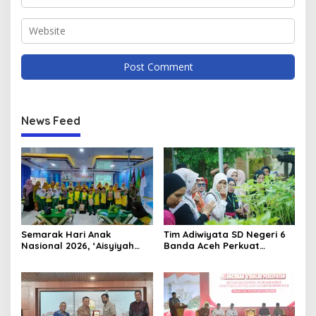
News Feed
Semarak Hari Anak
Tim Adiwiyata SD Negeri 6
Nasional 2026, ‘Aisyiyah
Banda Aceh Perkuat
Banda Aceh Gelar
Kapasitas Guru SD Melalui
Perlombaan Kreatif di
Kunjungan Lapangan “FOLU
Universitas Ahmad Dahlan
Goes to School”
Aceh