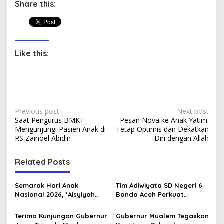
Share this:
Like this:
P
Previous post
Next post
Saat Pengurus BMKT
Pesan Nova ke Anak Yatim:
o
Mengunjungi Pasien Anak di
Tetap Optimis dan Dekatkan
s
RS Zainoel Abidin
Diri dengan Allah
t
Related Posts
n
a
Semarak Hari Anak
Tim Adiwiyata SD Negeri 6
v
Nasional 2026, ‘Aisyiyah
Banda Aceh Perkuat
Banda Aceh Gelar
Kapasitas Guru SD Melalui
i
Perlombaan Kreatif di
Kunjungan Lapangan “FOLU
Terima Kunjungan Gubernur
Gubernur Mualem Tegaskan
Universitas Ahmad Dahlan
Goes to School”