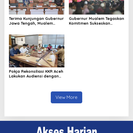
Terima Kunjungan Gubernur
Gubernur Mualem Tegaskan
Jawa Tengah, Mualem
Komitmen Sukseskan
Perkuat Sinergi Antar
Koperasi Desa Merah Putih
Daerah
di Aceh
Pokja Rekonsiliasi KKR Aceh
Lakukan Audiensi dengan
Kepala Dinas Pendidikan
Aceh Bahas Kurikulum
Pendidikan Damai
View More