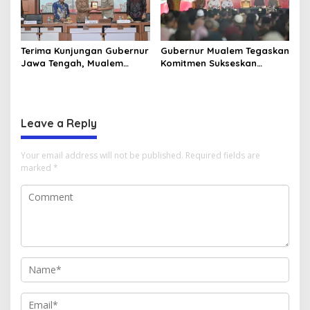
Terima Kunjungan Gubernur
Gubernur Mualem Tegaskan
Jawa Tengah, Mualem
Komitmen Sukseskan
Perkuat Sinergi Antar
Koperasi Desa Merah Putih
Daerah
di Aceh
Leave a Reply
Your email address will not be published.
Required fields are
marked
*