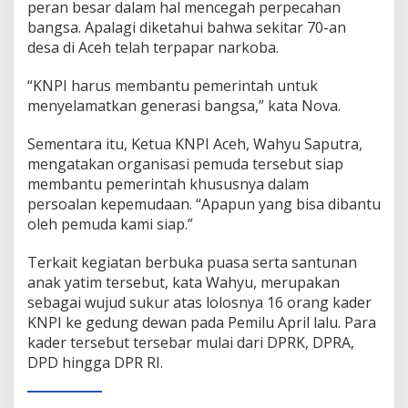
peran besar dalam hal mencegah perpecahan
n
bangsa. Apalagi diketahui bahwa sekitar 70-an
t
a
desa di Aceh telah terpapar narkoba.
s
H
“KNPI harus membantu pemerintah untuk
o
menyelamatkan generasi bangsa,” kata Nova.
a
x
Sementara itu, Ketua KNPI Aceh, Wahyu Saputra,
d
a
mengatakan organisasi pemuda tersebut siap
n
membantu pemerintah khususnya dalam
N
persoalan kepemudaan. “Apapun yang bisa dibantu
a
oleh pemuda kami siap.”
r
k
o
Terkait kegiatan berbuka puasa serta santunan
b
anak yatim tersebut, kata Wahyu, merupakan
a
sebagai wujud sukur atas lolosnya 16 orang kader
KNPI ke gedung dewan pada Pemilu April lalu. Para
kader tersebut tersebar mulai dari DPRK, DPRA,
DPD hingga DPR RI.