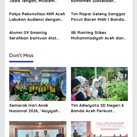
g
Jawa Tengah, Mualem
Komitmen Sukseskan
Aceh
Perkuat Sinergi Antar
Koperasi Desa Merah Putih
a
Daerah
di Aceh
Pokja Rekonsiliasi KKR Aceh
Tim Rapai Geleng Sanggar
t
Lakukan Audiensi dengan
Pocut Baren MAN 1 Banda
i
Kepala Dinas Pendidikan
Aceh Raih Juara 1 di Ajang
Aceh Bahas Kurikulum
Internasional di Malaysia
Alumni 09 Smantig
IBI Ranting Stikes
o
Pendidikan Damai
Serahkan bantuan Alat
Muhammadiyah Aceh dan
n
Rumah Tangga Ke Rumah
IBI PC Kota Banda Aceh
Singgah BFLF
Gelar Kegiatan “Berbagi
Ramadhan” di Panti Asuhan
Don't Miss
Muhammadiyah
Semarak Hari Anak
Tim Adiwiyata SD Negeri 6
Nasional 2026, ‘Aisyiyah
Banda Aceh Perkuat
Banda Aceh Gelar
Kapasitas Guru SD Melalui
Perlombaan Kreatif di
Kunjungan Lapangan “FOLU
Universitas Ahmad Dahlan
Goes to School”
Aceh