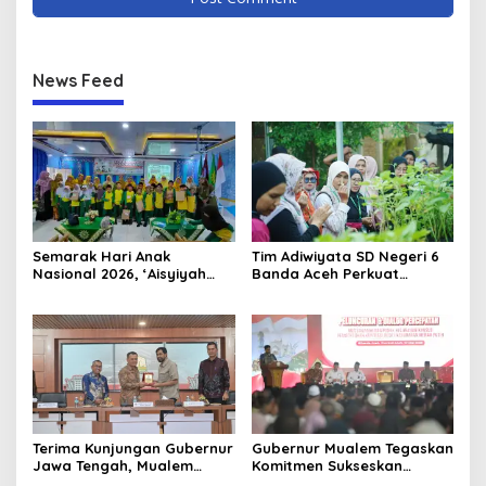
News Feed
Semarak Hari Anak
Tim Adiwiyata SD Negeri 6
Nasional 2026, ‘Aisyiyah
Banda Aceh Perkuat
Banda Aceh Gelar
Kapasitas Guru SD Melalui
Perlombaan Kreatif di
Kunjungan Lapangan “FOLU
Universitas Ahmad Dahlan
Goes to School”
Aceh
Terima Kunjungan Gubernur
Gubernur Mualem Tegaskan
Jawa Tengah, Mualem
Komitmen Sukseskan
Perkuat Sinergi Antar
Koperasi Desa Merah Putih