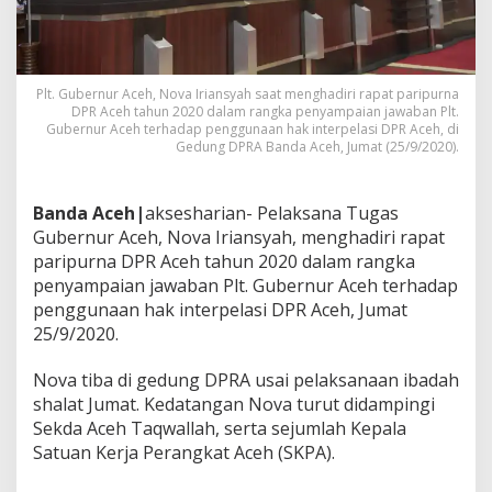
i
P
a
r
i
Plt. Gubernur Aceh, Nova Iriansyah saat menghadiri rapat paripurna
DPR Aceh tahun 2020 dalam rangka penyampaian jawaban Plt.
p
Gubernur Aceh terhadap penggunaan hak interpelasi DPR Aceh, di
u
Gedung DPRA Banda Aceh, Jumat (25/9/2020).
r
n
a
Banda Aceh|
aksesharian- Pelaksana Tugas
D
P
Gubernur Aceh, Nova Iriansyah, menghadiri rapat
R
paripurna DPR Aceh tahun 2020 dalam rangka
A
penyampaian jawaban Plt. Gubernur Aceh terhadap
t
penggunaan hak interpelasi DPR Aceh, Jumat
e
n
25/9/2020.
t
a
Nova tiba di gedung DPRA usai pelaksanaan ibadah
n
shalat Jumat. Kedatangan Nova turut didampingi
g
Sekda Aceh Taqwallah, serta sejumlah Kepala
I
n
Satuan Kerja Perangkat Aceh (SKPA).
t
e