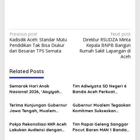
P
Previous post
Next post
Kadisdik Aceh: Standar Mutu
Direktur RSUDZA Minta
o
Pendidikan Tak Bisa Diukur
Kepala BNPB Bangun
s
dari Besaran TPS Semata
Rumah Sakit Lapangan di
Aceh
t
n
Related Posts
a
v
Semarak Hari Anak
Tim Adiwiyata SD Negeri 6
Nasional 2026, ‘Aisyiyah
Banda Aceh Perkuat
i
Banda Aceh Gelar
Kapasitas Guru SD Melalui
g
Perlombaan Kreatif di
Kunjungan Lapangan “FOLU
Terima Kunjungan Gubernur
Gubernur Mualem Tegaskan
Universitas Ahmad Dahlan
Goes to School”
Jawa Tengah, Mualem
Komitmen Sukseskan
a
Aceh
Perkuat Sinergi Antar
Koperasi Desa Merah Putih
t
Daerah
di Aceh
Pokja Rekonsiliasi KKR Aceh
Tim Rapai Geleng Sanggar
i
Lakukan Audiensi dengan
Pocut Baren MAN 1 Banda
Kepala Dinas Pendidikan
Aceh Raih Juara 1 di Ajang