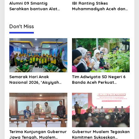
o
Aceh Bahas Kurikulum
Internasional di Malaysia
Alumni 09 Smantig
IBI Ranting Stikes
n
Pendidikan Damai
Serahkan bantuan Alat
Muhammadiyah Aceh dan
Rumah Tangga Ke Rumah
IBI PC Kota Banda Aceh
Singgah BFLF
Gelar Kegiatan “Berbagi
Ramadhan” di Panti Asuhan
Don't Miss
Muhammadiyah
Semarak Hari Anak
Tim Adiwiyata SD Negeri 6
Nasional 2026, ‘Aisyiyah
Banda Aceh Perkuat
Banda Aceh Gelar
Kapasitas Guru SD Melalui
Perlombaan Kreatif di
Kunjungan Lapangan “FOLU
Universitas Ahmad Dahlan
Goes to School”
Aceh
Terima Kunjungan Gubernur
Gubernur Mualem Tegaskan
Jawa Tengah, Mualem
Komitmen Sukseskan