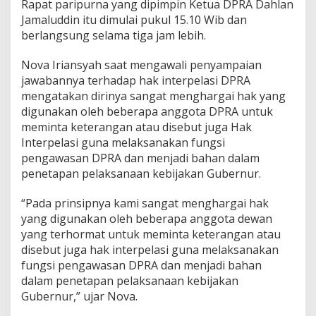
Rapat paripurna yang dipimpin Ketua DPRA Dahlan
r
Jamaluddin itu dimulai pukul 15.10 Wib dan
p
berlangsung selama tiga jam lebih.
e
l
a
Nova Iriansyah saat mengawali penyampaian
s
jawabannya terhadap hak interpelasi DPRA
i
mengatakan dirinya sangat menghargai hak yang
digunakan oleh beberapa anggota DPRA untuk
meminta keterangan atau disebut juga Hak
Interpelasi guna melaksanakan fungsi
pengawasan DPRA dan menjadi bahan dalam
penetapan pelaksanaan kebijakan Gubernur.
“Pada prinsipnya kami sangat menghargai hak
yang digunakan oleh beberapa anggota dewan
yang terhormat untuk meminta keterangan atau
disebut juga hak interpelasi guna melaksanakan
fungsi pengawasan DPRA dan menjadi bahan
dalam penetapan pelaksanaan kebijakan
Gubernur,” ujar Nova.