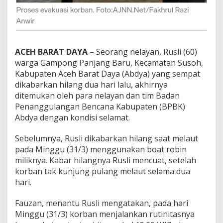
u
t
,
R
u
s
ACEH BARAT DAYA
– Seorang nelayan, Rusli (60)
l
warga Gampong Panjang Baru, Kecamatan Susoh,
i
Kabupaten Aceh Barat Daya (Abdya) yang sempat
d
dikabarkan hilang dua hari lalu, akhirnya
i
ditemukan oleh para nelayan dan tim Badan
t
e
Penanggulangan Bencana Kabupaten (BPBK)
m
Abdya dengan kondisi selamat.
u
k
Sebelumnya, Rusli dikabarkan hilang saat melaut
a
pada Minggu (31/3) menggunakan boat robin
n
d
miliknya. Kabar hilangnya Rusli mencuat, setelah
a
korban tak kunjung pulang melaut selama dua
l
hari.
a
m
Fauzan, menantu Rusli mengatakan, pada hari
K
e
Minggu (31/3) korban menjalankan rutinitasnya
a