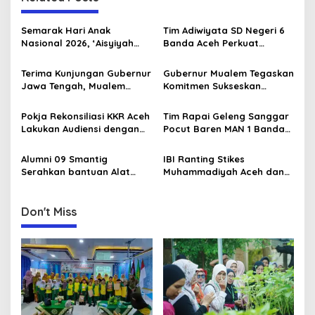
v
i
Semarak Hari Anak
Tim Adiwiyata SD Negeri 6
g
Nasional 2026, ‘Aisyiyah
Banda Aceh Perkuat
Banda Aceh Gelar
Kapasitas Guru SD Melalui
a
Perlombaan Kreatif di
Kunjungan Lapangan “FOLU
Terima Kunjungan Gubernur
Gubernur Mualem Tegaskan
Universitas Ahmad Dahlan
Goes to School”
t
Jawa Tengah, Mualem
Komitmen Sukseskan
Aceh
Perkuat Sinergi Antar
Koperasi Desa Merah Putih
i
Daerah
di Aceh
Pokja Rekonsiliasi KKR Aceh
Tim Rapai Geleng Sanggar
o
Lakukan Audiensi dengan
Pocut Baren MAN 1 Banda
n
Kepala Dinas Pendidikan
Aceh Raih Juara 1 di Ajang
Aceh Bahas Kurikulum
Internasional di Malaysia
Alumni 09 Smantig
IBI Ranting Stikes
Pendidikan Damai
Serahkan bantuan Alat
Muhammadiyah Aceh dan
Rumah Tangga Ke Rumah
IBI PC Kota Banda Aceh
Singgah BFLF
Gelar Kegiatan “Berbagi
Ramadhan” di Panti Asuhan
Don't Miss
Muhammadiyah