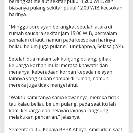
berangkat melaut sekitar pukul 15:00 WIB, dan
d
biasanya pulang sekitar pukul 12:00 WIB keesokan
a
harinya.
a
n
L
“Minggu sore ayah berangkat setelah acara di
e
rumah saudara sekitar jam 15:00 WIB, bermalam
m
semalam di laut, namun pada keesokan harinya
a
beliau belum juga pulang,” ungkapnya, Selasa (2/4).
s
Setelah dua malam tak kunjung pulang, pihak
keluarga korban mulai merasa khawatir dan
menanyai keberadaan korban kepada nelayan
lainnya yang sudah sampai di rumah, namun
mereka juga tidak mengetahui.
“Waktu kami tanya sama kawannya, mereka tidak
tau kalau beliau belum pulang, pada saat itu lah
kami keluarga dan nelayan lainnya langsung
melakukan pencarian,” jelasnya.
Sementara itu, Kepala BPBK Abdya, Amiruddin saat