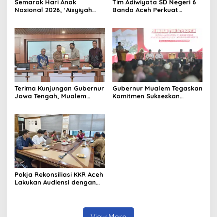
Semarak Hari Anak
Tim Adiwiyata SD Negeri 6
Nasional 2026, ‘Aisyiyah
Banda Aceh Perkuat
Banda Aceh Gelar
Kapasitas Guru SD Melalui
Perlombaan Kreatif di
Kunjungan Lapangan “FOLU
Universitas Ahmad Dahlan
Goes to School”
Aceh
Terima Kunjungan Gubernur
Gubernur Mualem Tegaskan
Jawa Tengah, Mualem
Komitmen Sukseskan
Perkuat Sinergi Antar
Koperasi Desa Merah Putih
Daerah
di Aceh
Pokja Rekonsiliasi KKR Aceh
Lakukan Audiensi dengan
Kepala Dinas Pendidikan
Aceh Bahas Kurikulum
Pendidikan Damai
View More