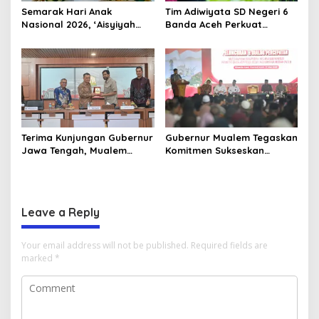
Semarak Hari Anak
Tim Adiwiyata SD Negeri 6
Nasional 2026, ‘Aisyiyah
Banda Aceh Perkuat
Banda Aceh Gelar
Kapasitas Guru SD Melalui
Perlombaan Kreatif di
Kunjungan Lapangan “FOLU
Universitas Ahmad Dahlan
Goes to School”
Aceh
Terima Kunjungan Gubernur
Gubernur Mualem Tegaskan
Jawa Tengah, Mualem
Komitmen Sukseskan
Perkuat Sinergi Antar
Koperasi Desa Merah Putih
Daerah
di Aceh
Leave a Reply
Your email address will not be published.
Required fields are
marked
*