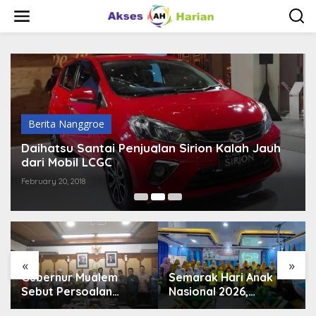
S
k
i
p
t
o
c
o
n
t
Berita Nanggroe
e
n
Daihatsu Santai Penjualan Sirion Kalah Jauh
t
dari Mobil LCGC
February 20, 2018
«
»
Gubernur Mualem
Semarak Hari Anak
Sebut Persoalan
Nasional 2026,
Krusial Aceh, dari
‘Aisyiyah Banda Aceh