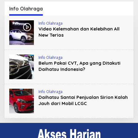
Tambang Ilegal Hingga
Gelar Perlombaan
LGBT
Kreatif di Universitas
Info Olahraga
Ahmad Dahlan Aceh
Info Olahraga
Video Kelemahan dan Kelebihan All
New Terios
Info Olahraga
Belum Pakai CVT, Apa yang Ditakuti
Daihatsu Indonesia?
Info Olahraga
Daihatsu Santai Penjualan Sirion Kalah
Jauh dari Mobil LCGC