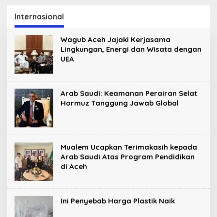
a
Gelar Perlombaan
Guru SD Melalui
Kreatif di Universitas
Kunjungan Lapangan
Internasional
Ahmad Dahlan Aceh
“FOLU Goes to
School”
Wagub Aceh Jajaki Kerjasama
Lingkungan, Energi dan Wisata dengan
UEA
Arab Saudi: Keamanan Perairan Selat
Hormuz Tanggung Jawab Global
Mualem Ucapkan Terimakasih kepada
Arab Saudi Atas Program Pendidikan
di Aceh
Ini Penyebab Harga Plastik Naik